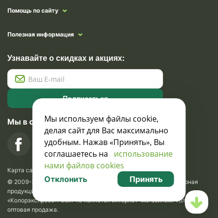
Помощь по сайту
Полезная информация
Узнавайте о скидках и акциях:
Подписаться
Мы используем файлы cookie,
Мы в социальных сетях
делая сайт для Вас максимально
удобным. Нажав «Принять», Вы
соглашаетесь на
использование
нами файлов cookies
Карта сайта
Отклонить
Принять
© 2009-2026 Krasavik.by. Сувениры оптом. Рекламно-сувенирная
продукция и сувениры с логотипом. УНН 100873745, ООО
«Колорэкспресс». Сайт не является интернет-магазином. Только
оптовая продажа.