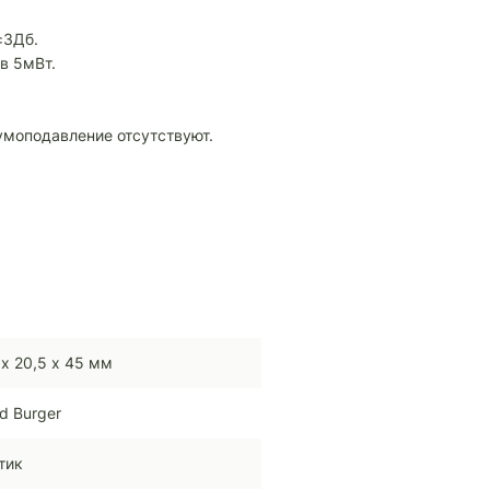
±3Дб.
в 5мВт.
 шумоподавление отсутствуют.
 х 20,5 х 45 мм
d Burger
тик