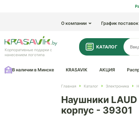
Р
О компании
График поставок
КАТАЛОГ
Корпоративные подарки с
нанесением логотипа
В наличии в Минске
KRASAVIK
АКЦИЯ
Расп
Главная
Каталог
Электроника
Н
Наушники LAUD 
корпус - 39301