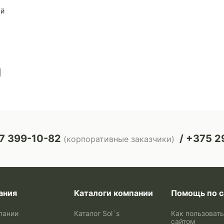
ый
ы
7 399-10-82
+375 29
(корпоративные заказчики)
ания
Каталоги компании
Помощь по с
пании
Каталог Sol`s
Как пользоват
сайтом