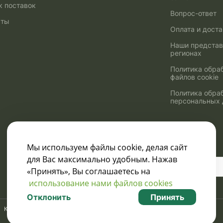
к поставок
Вопрос-ответ
кты
Оплата и дост
Наши представ
регионах
Политика обра
файлов cookie
Политика обра
персональных
Мы используем файлы cookie, делая сайт
для Вас максимально удобным. Нажав
Узнавайте о скидках
«Принять», Вы соглашаетесь на
и акциях:
использование нами файлов cookies
Отклонить
Принять
Карта сайта