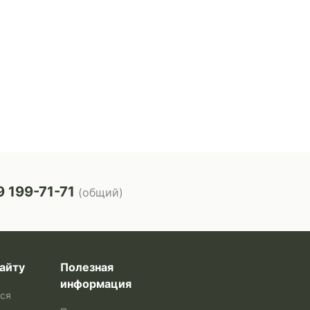
 199-71-71
(общий)
айту
Полезная
информация
ься