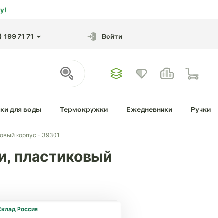
у!
 199 71 71
Войти
ки для воды
Термокружки
Ежедневники
Ручки
овый корпус - 39301
, пластиковый
Склад Россия