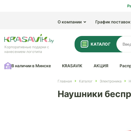
Р
О компании
График поставок
КАТАЛОГ
Корпоративные подарки с
нанесением логотипа
В наличии в Минске
KRASAVIK
АКЦИЯ
Расп
Главная
Каталог
Электроника
Н
Наушники беспр