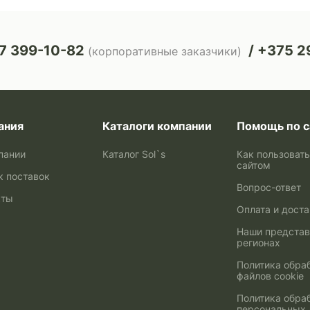
7 399-10-82
+375 29
(корпоративные заказчики)
ания
Каталоги компании
Помощь по с
пании
Каталог Sol`s
Как пользоват
сайтом
к поставок
Вопрос-ответ
кты
Оплата и дост
Наши представ
регионах
Политика обра
файлов cookie
Политика обра
персональных