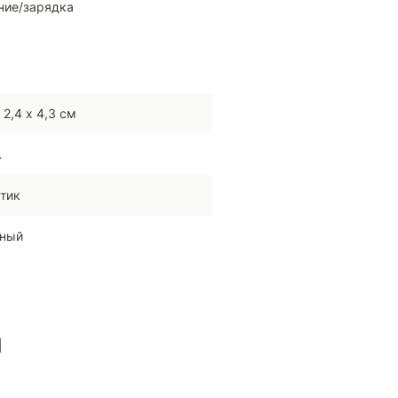
ние/зарядка
 2,4 х 4,3 см
A
тик
сный
ы