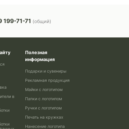
 199-71-71
(общий)
айту
Полезная
информация
ься
Подарки и сувениры
Рекламная продукция
авка
Майки с логотипом
ители в
Папки с логотипом
Ручки с логотипом
ботки
Печать на кружках
ботки
Нанесение логотипа
 данных