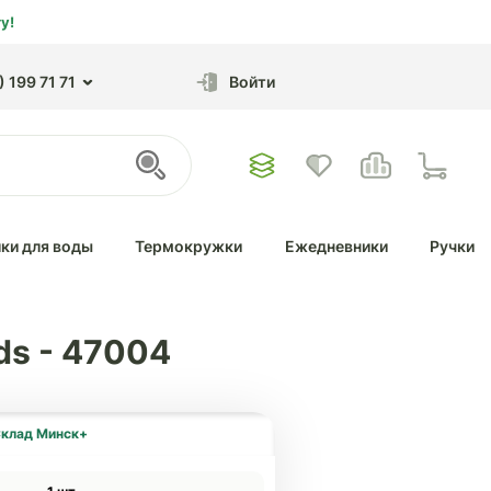
у!
 199 71 71
Войти
ки для воды
Термокружки
Ежедневники
Ручки
ds - 47004
клад Минск+