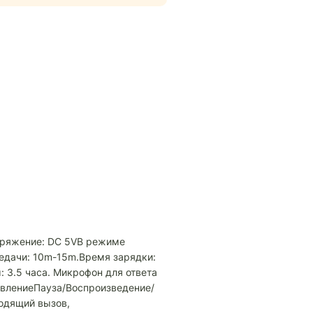
апряжение: DC 5VВ режиме
редачи: 10m-15m.Время зарядки:
 3.5 часа. Микрофон для ответа
авлениеПауза/Воспроизведение/
одящий вызов,