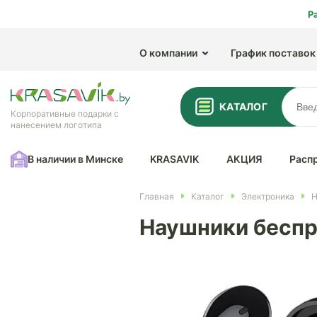
Р
О компании
График поставок
КАТАЛОГ
Корпоративные подарки с
нанесением логотипа
В наличии в Минске
KRASAVIK
АКЦИЯ
Расп
Главная
Каталог
Электроника
Н
Наушники беспро