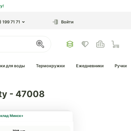
у!
 199 71 71
Войти
ки для воды
Термокружки
Ежедневники
Ручки
ty - 47008
клад Минск+