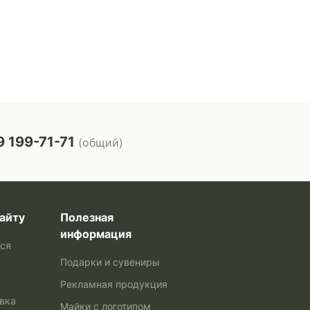
 199-71-71
(общий)
айту
Полезная
информация
ься
Подарки и сувениры
Рекламная продукция
авка
Майки с логотипом