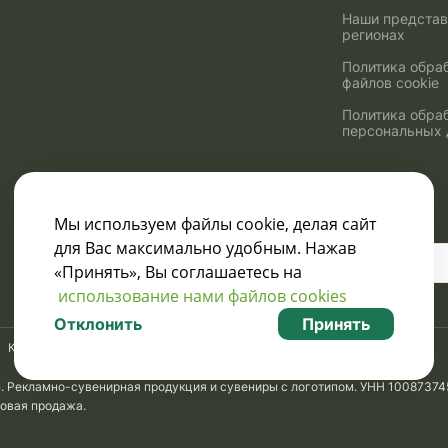
Наши представ
регионах
Политика обра
файлов cookie
Политика обра
персональных
Мы используем файлы cookie, делая сайт
для Вас максимально удобным. Нажав
Узнавайте о скидках
«Принять», Вы соглашаетесь на
и акциях:
использование нами файлов cookies
Отклонить
Принять
Карта сайта
м. Рекламно-сувенирная продукция и сувениры с логотипом. УНН 10087374
товая продажа.