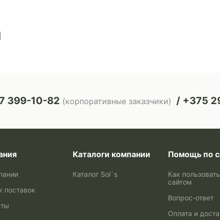
ы
7 399-10-82
+375 29
(корпоративные заказчики)
ания
Каталоги компании
Помощь по с
пании
Каталог Sol`s
Как пользоват
сайтом
к поставок
Вопрос-ответ
кты
Оплата и дост