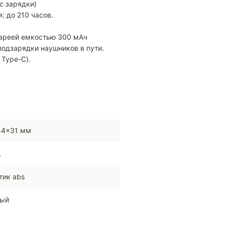
с зарядки)
 до 210 часов.
.
тареей емкостью 300 мАч
подзарядки наушников в пути.
 Type-C).
44x31 мм
A
тик abs
ный