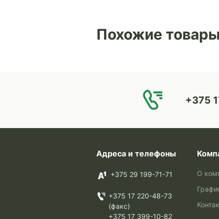
Похожие товар
+375 1
Адреса и телефоны
Комп
О ком
+375 29 199-71-71
Графи
+375 17 220-48-73
Конта
(факс)
+375 17 399-10-82