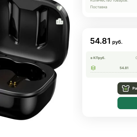
Количество товаров:
Поставка
54.81
в КП
руб.
54.81
Ра