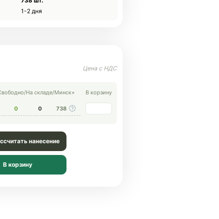
738 шт.
1-2 дня
Свободно
/
На складе
/
Минск+
В корзину
0
0
738
ссчитать нанесение
В корзину