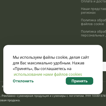
Оплата и дост
Наши представ
регионах
Политика обра
файлов cookie
Политика обра
персональных
Мы используем файлы cookie, делая сайт
для Вас максимально удобным. Нажав
Узнавайте о скидках
«Принять», Вы соглашаетесь на
и акциях:
использование нами файлов cookies
Отклонить
Принять
Карта сайта
м. Рекламно-сувенирная продукция и сувениры с логотипом. УНН 10087374
товая продажа.