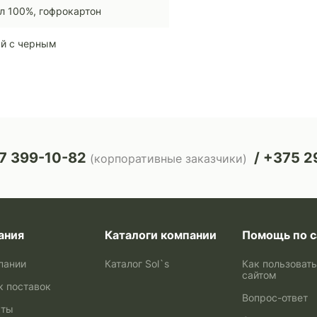
л 100%, гофрокартон
й с черным
7 399-10-82
+375 29
(корпоративные заказчики)
ания
Каталоги компании
Помощь по с
пании
Каталог Sol`s
Как пользоват
сайтом
к поставок
Вопрос-ответ
кты