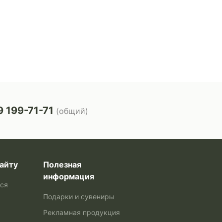
 199-71-71
(общий)
айту
Полезная
информация
ься
Подарки и сувениры
Рекламная продукция