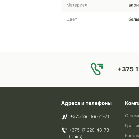
Материал
акри
Цвет
белы
+375 1
Адреса и телефоны
Комп
О ком
+375 29 199-71-71
Графи
+375 17 220-48-73
Конта
(факс)