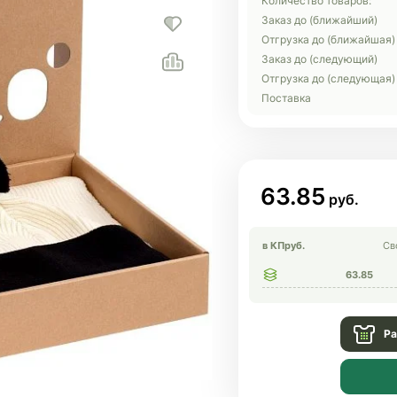
Количество товаров:
Заказ до (ближайший)
Отгрузка до (ближайшая)
Заказ до (следующий)
Отгрузка до (следующая)
Поставка
63.85
в КП
руб.
Св
63.85
Ра