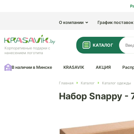
Р
О компании
График поставок
КАТАЛОГ
Корпоративные подарки с
нанесением логотипа
В наличии в Минске
KRASAVIK
АКЦИЯ
Расп
Главная
Каталог
Каталог одежды
Набор Snappy -