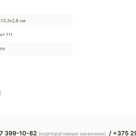
х13,3х2,8 см
кт 111
лл
ы
7 399-10-82
+375 29
(корпоративные заказчики)