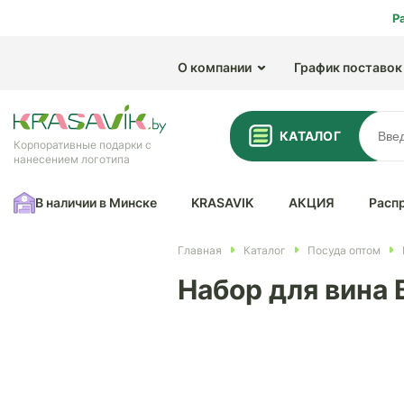
Р
О компании
График поставок
КАТАЛОГ
Корпоративные подарки с
нанесением логотипа
В наличии в Минске
KRASAVIK
АКЦИЯ
Расп
Главная
Каталог
Посуда оптом
Набор для вина B