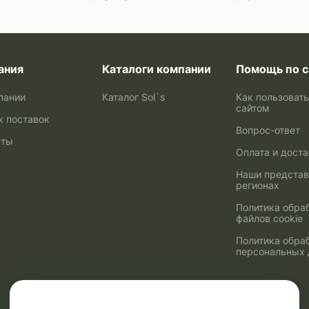
ания
Каталоги компании
Помощь по с
пании
Каталог Sol`s
Как пользоват
сайтом
к поставок
Вопрос-ответ
кты
Оплата и дост
Наши представ
регионах
Политика обра
файлов cookie
Политика обра
персональных