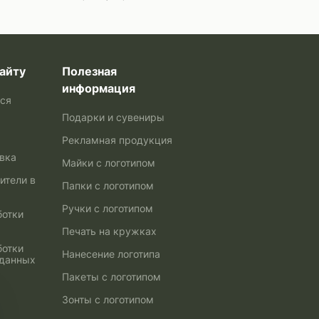
айту
Полезная
информация
ься
Подарки и сувениры
Рекламная продукция
авка
Майки с логотипом
ители в
Папки с логотипом
Ручки с логотипом
ботки
Печать на кружках
ботки
Нанесение логотипа
 данных
Пакеты с логотипом
Зонты с логотипом