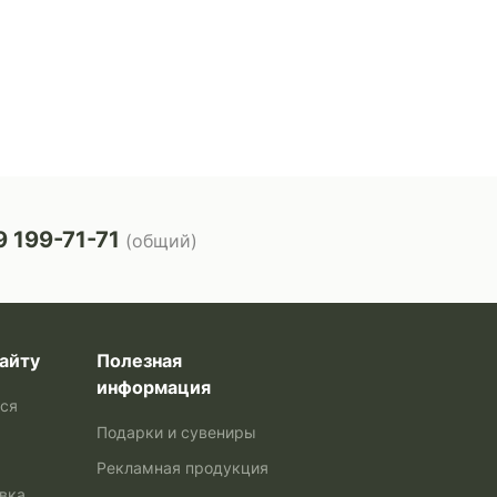
 199-71-71
(общий)
айту
Полезная
информация
ься
Подарки и сувениры
Рекламная продукция
авка