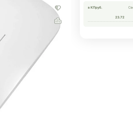
в КП
руб.
Св
23.72