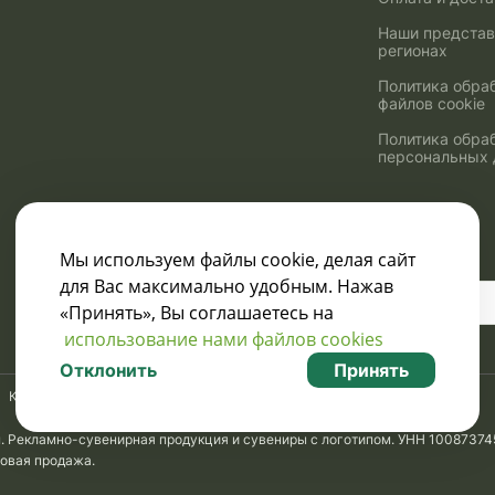
Наши представ
регионах
Политика обра
файлов cookie
Политика обра
персональных
Мы используем файлы cookie, делая сайт
для Вас максимально удобным. Нажав
Узнавайте о скидках
«Принять», Вы соглашаетесь на
и акциях:
использование нами файлов cookies
Отклонить
Принять
Карта сайта
м. Рекламно-сувенирная продукция и сувениры с логотипом. УНН 10087374
товая продажа.