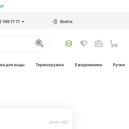
у!
 199 71 71
Войти
ки для воды
Термокружки
Ежедневники
Ручки