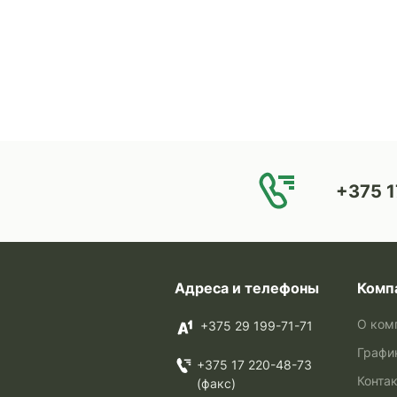
+375 1
Адреса и телефоны
Комп
О ком
+375 29 199-71-71
Графи
+375 17 220-48-73
Конта
(факс)