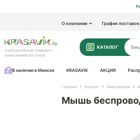
Р
О компании
График поставок
КАТАЛОГ
Корпоративные подарки с
нанесением логотипа
В наличии в Минске
KRASAVIK
АКЦИЯ
Расп
Главная
Каталог
Электроника
А
Мышь беспровод