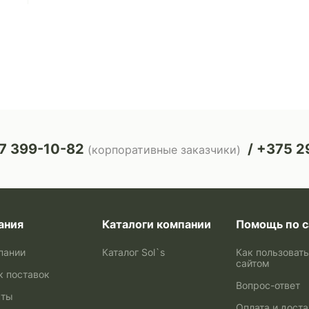
7 399-10-82
+375 29
(корпоративные заказчики)
ания
Каталоги компании
Помощь по с
пании
Каталог Sol`s
Как пользоват
сайтом
к поставок
Вопрос-ответ
кты
Оплата и дост