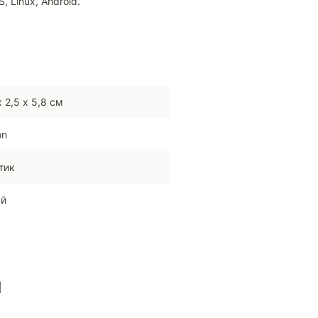
 Linux, Android.
х 2,5 х 5,8 см
on
тик
ый
ы