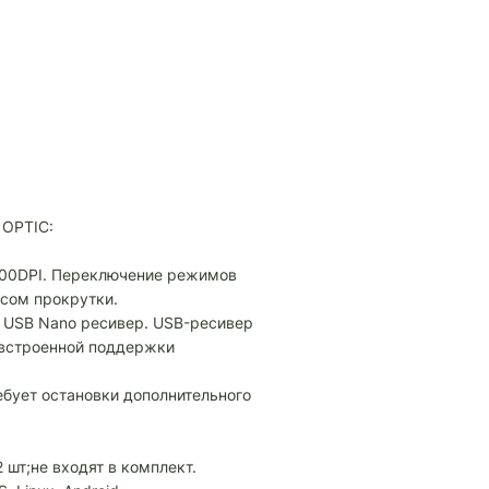
 OPTIC:
600DPI. Переключение режимов
есом прокрутки.
F USB Nano ресивер. USB-ресивер
 встроенной поддержки
ребует остановки дополнительного
 шт;не входят в комплект.