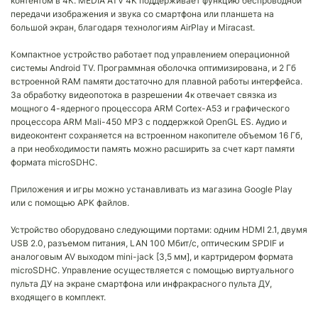
контентом в 4К. MEDIA ATV 4K поддерживает функцию беспроводной
передачи изображения и звука со смартфона или планшета на
большой экран, благодаря технологиям AirPlay и Miracast.
Компактное устройство работает под управлением операционной
системы Android TV. Программная оболочка оптимизирована, и 2 Гб
встроенной RAM памяти достаточно для плавной работы интерфейса.
За обработку видеопотока в разрешении 4к отвечает связка из
мощного 4-ядерного процессора ARM Cortex-A53 и графического
процессора ARM Mali-450 MP3 с поддержкой OpenGL ES. Аудио и
видеоконтент сохраняется на встроенном накопителе объемом 16 Гб,
а при необходимости память можно расширить за счет карт памяти
формата microSDHC.
Приложения и игры можно устанавливать из магазина Google Play
или с помощью APK файлов.
Устройство оборудовано следующими портами: одним HDMI 2.1, двумя
USB 2.0, разъемом питания, LAN 100 Мбит/с, оптическим SPDIF и
аналоговым AV выходом mini-jack [3,5 мм], и картридером формата
microSDHC. Управление осуществляется с помощью виртуального
пульта ДУ на экране смартфона или инфракрасного пульта ДУ,
входящего в комплект.