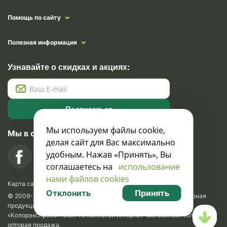
Помощь по сайту
Полезная информация
Узнавайте о скидках и акциях:
Подписаться
Мы используем файлы cookie,
Мы в социальных сетях
делая сайт для Вас максимально
удобным. Нажав «Принять», Вы
соглашаетесь на
использование
нами файлов cookies
Карта сайта
Отклонить
Принять
© 2009-2026 Krasavik.by. Сувениры оптом. Рекламно-сувенирная
продукция и сувениры с логотипом. УНН 100873745, ООО
«Колорэкспресс». Сайт не является интернет-магазином. Только
оптовая продажа.