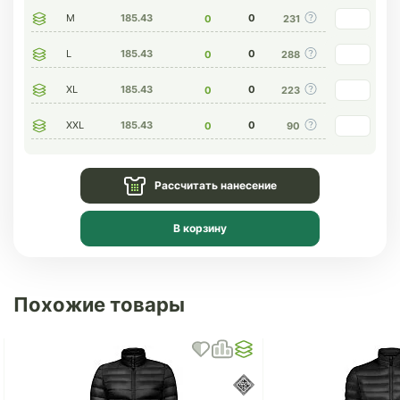
M
185.43
0
0
231
L
185.43
0
0
288
XL
185.43
0
0
223
XXL
185.43
0
0
90
Рассчитать нанесение
В корзину
Похожие товары