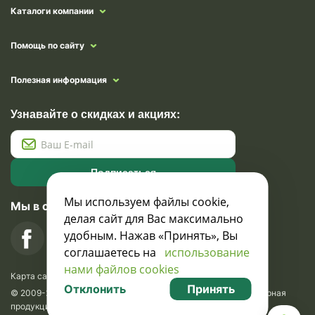
Каталоги компании
Помощь по сайту
Полезная информация
Узнавайте о скидках и акциях:
Подписаться
Мы используем файлы cookie,
Мы в социальных сетях
делая сайт для Вас максимально
удобным. Нажав «Принять», Вы
соглашаетесь на
использование
нами файлов cookies
Карта сайта
Отклонить
Принять
© 2009-2026 Krasavik.by. Сувениры оптом. Рекламно-сувенирная
продукция и сувениры с логотипом. УНН 100873745, ООО