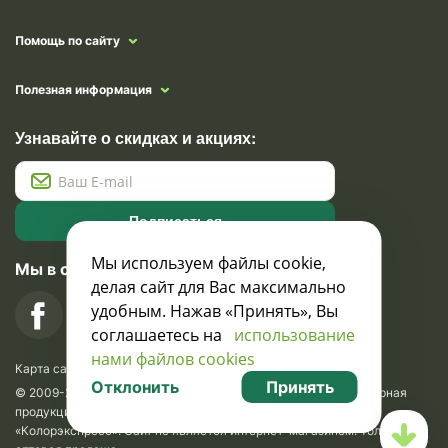
Помощь по сайту
Полезная информация
Узнавайте о скидках и акциях:
Подписаться
Мы используем файлы cookie,
Мы в социальных сетях
делая сайт для Вас максимально
удобным. Нажав «Принять», Вы
соглашаетесь на
использование
нами файлов cookies
Карта сайта
Отклонить
Принять
© 2009-2026 Krasavik.by. Сувениры оптом. Рекламно-сувенирная
продукция и сувениры с логотипом. УНН 100873745, ООО
«Колорэкспресс». Сайт не является интернет-магазином. Только