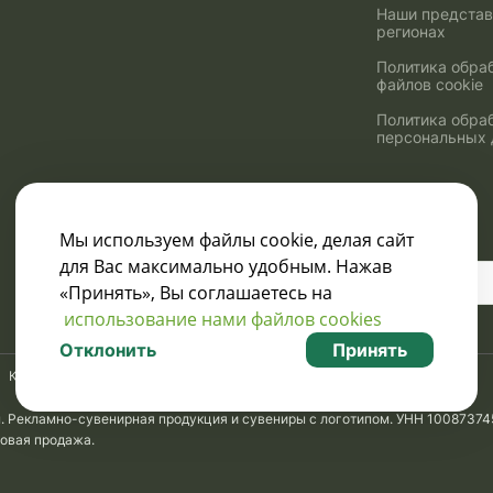
Наши представ
регионах
Политика обра
файлов cookie
Политика обра
персональных
Мы используем файлы cookie, делая сайт
для Вас максимально удобным. Нажав
Узнавайте о скидках
«Принять», Вы соглашаетесь на
и акциях:
использование нами файлов cookies
Отклонить
Принять
Карта сайта
м. Рекламно-сувенирная продукция и сувениры с логотипом. УНН 10087374
товая продажа.