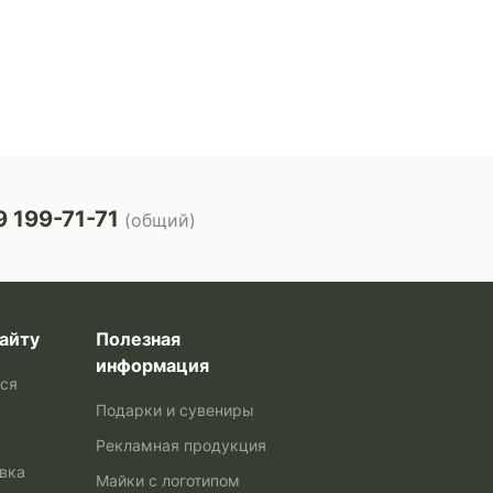
 199-71-71
(общий)
айту
Полезная
информация
ься
Подарки и сувениры
Рекламная продукция
авка
Майки с логотипом