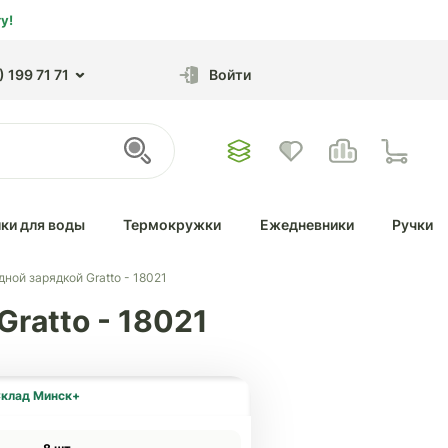
у!
 199 71 71
Войти
ки для воды
Термокружки
Ежедневники
Ручки
ной зарядкой Gratto - 18021
ratto - 18021
клад Минск+