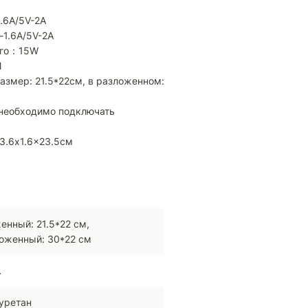
.6A/5V-2A
1.6A/5V-2A
ого：15W
M
азмер: 21.5*22см, в разложенном:
 необходимо подключать
3.6x1.6x23.5см
енный: 21.5*22 см,
оженный: 30*22 см
A
уретан