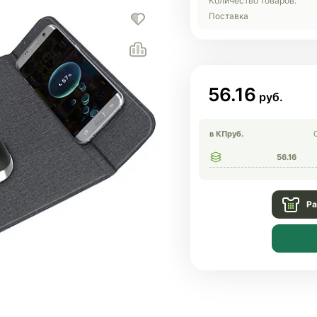
Количество товаров:
Поставка
56.16
в КП
руб.
56.16
Ра