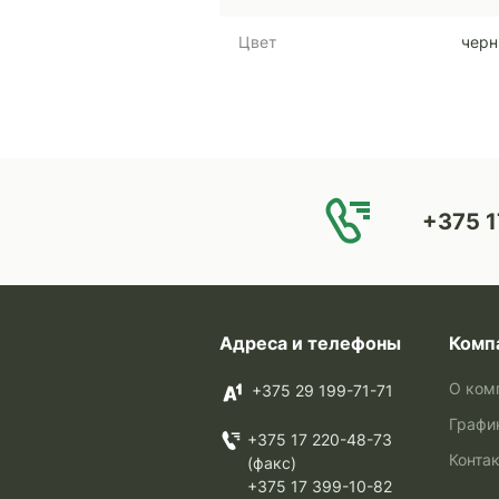
Цвет
чер
+375 1
Адреса и телефоны
Комп
О ком
+375 29 199-71-71
Графи
+375 17 220-48-73
Конта
(факс)
+375 17 399-10-82