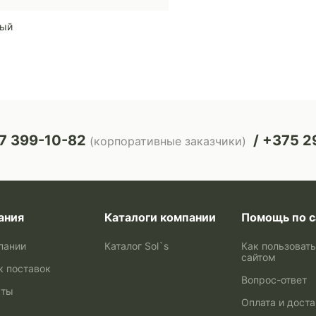
ный
7 399-10-82
+375 29
(корпоративные заказчики)
ания
Каталоги компании
Помощь по с
пании
Каталог Sol`s
Как пользоват
сайтом
к поставок
Вопрос-ответ
кты
Оплата и дост