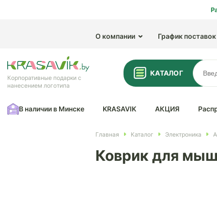
Р
О компании
График поставок
КАТАЛОГ
Корпоративные подарки с
нанесением логотипа
В наличии в Минске
KRASAVIK
АКЦИЯ
Расп
Главная
Каталог
Электроника
А
Коврик для мышк