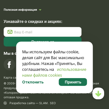
Полезная информация
Узнавайте о скидках и акциях:
Подписаться
Мы используем файлы cookie,
Мы в социальных сетях
делая сайт для Вас максимально
удобным. Нажав «Принять», Вы
соглашаетесь на
использование
нами файлов cookies
Карта сайта
Отклонить
Принять
© 2009-2026 Krasavik.by. Сувениры оптом. Рекламно-сувенирная
продукция и сувениры с логотипом. УНН 100873745, ООО
«Колорэкспресс». Сайт не является интернет-магазином. Только
оптовая продажа.
Разработка сайта —
SLAM
.
SEO