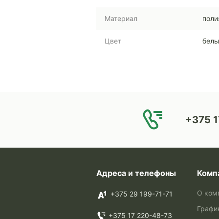
Материал
поли
Цвет
бел
+375 1
Адреса и телефоны
Комп
О ком
+375 29 199-71-71
Графи
+375 17 220-48-73