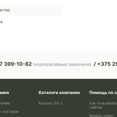
эстер
ый
7 399-10-82
+375 29
(корпоративные заказчики)
ания
Каталоги компании
Помощь по с
пании
Каталог Sol`s
Как пользоват
сайтом
к поставок
Вопрос-ответ