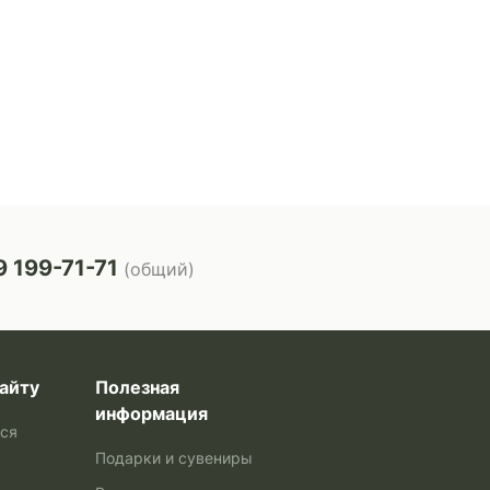
 199-71-71
(общий)
айту
Полезная
информация
ься
Подарки и сувениры