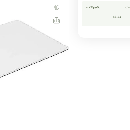
в КП
руб.
Св
13.54