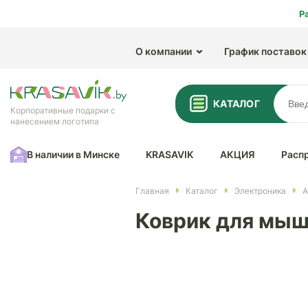
Р
О компании
График поставок
КАТАЛОГ
Корпоративные подарки с
нанесением логотипа
В наличии в Минске
KRASAVIK
АКЦИЯ
Расп
Главная
Каталог
Электроника
А
Коврик для мыш