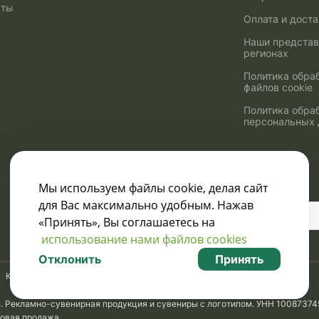
кты
Оплата и дост
Наши представ
регионах
Политика обра
файлов cookie
Политика обра
персональных
Мы используем файлы cookie, делая сайт
для Вас максимально удобным. Нажав
Узнавайте о скидках
«Принять», Вы соглашаетесь на
и акциях:
использование нами файлов cookies
Отклонить
Принять
Карта сайта
м. Рекламно-сувенирная продукция и сувениры с логотипом. УНН 10087374
товая продажа.