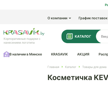
Р
О компании
График поставок
КАТАЛОГ
Корпоративные подарки с
нанесением логотипа
В наличии в Минске
KRASAVIK
АКЦИЯ
Расп
Главная
Каталог
Товары для дома
Косметичка KEV