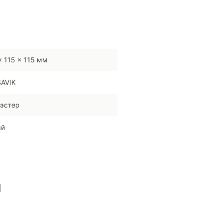
x 115 x 115 мм
AVIK
эстер
ый
ы