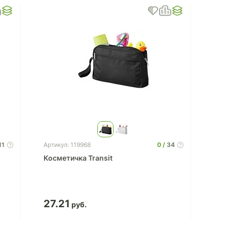
11
0
34
Артикул: 119968
Косметичка Transit
27.21