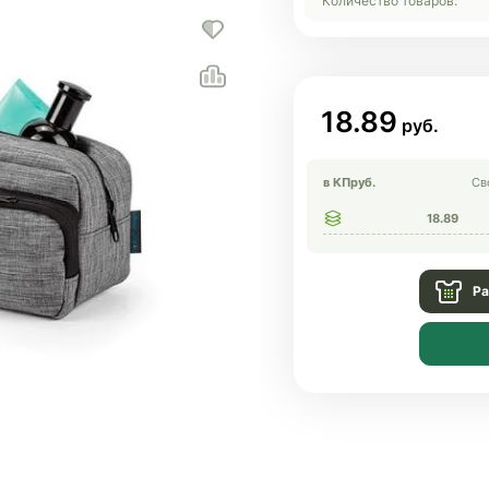
Количество товаров:
18.89
в КП
руб.
Св
18.89
Ра