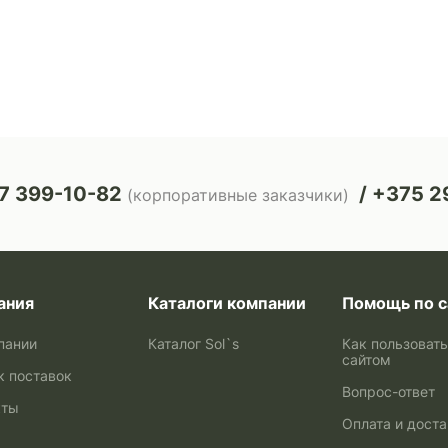
7 399-10-82
+375 29
(корпоративные заказчики)
ания
Каталоги компании
Помощь по с
пании
Каталог Sol`s
Как пользоват
сайтом
к поставок
Вопрос-ответ
кты
Оплата и дост