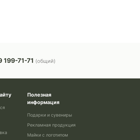
 199-71-71
(общий)
айту
Полезная
информация
ься
Подарки и сувениры
Рекламная продукция
авка
Майки с логотипом