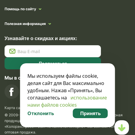
Помощь по сайту
Полезная информация
Узнавайте о скидках и акциях:
Подписаться
Мы используем файлы cookie,
Мы в социальных сетях
делая сайт для Вас максимально
удобным. Нажав «Принять», Вы
соглашаетесь на
использование
нами файлов cookies
Карта сайта
Отклонить
Принять
© 2009-2026 Krasavik.by. Сувениры оптом. Рекламно-сувенирная
продукция и сувениры с логотипом. УНН 100873745, ООО
«Колорэкспресс». Сайт не является интернет-магазином. Только
оптовая продажа.