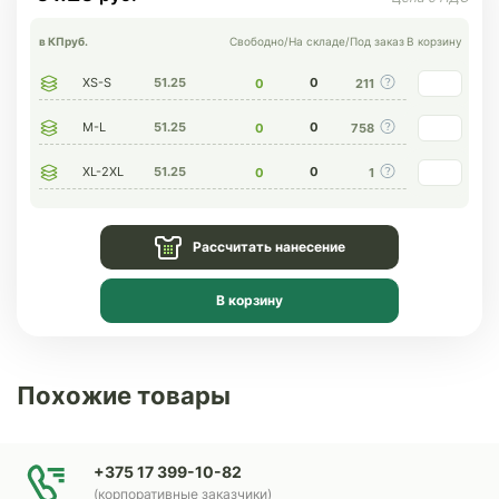
в КП
руб.
Свободно
/
На складе
/
Под заказ
В корзину
XS-S
51.25
0
0
211
M-L
51.25
0
0
758
XL-2XL
51.25
0
0
1
Рассчитать нанесение
В корзину
Похожие товары
+375 17 399-10-82
(корпоративные заказчики)