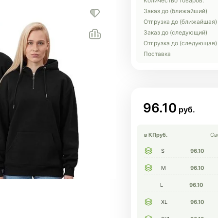
Количество товаров:
Заказ до (ближайший)
Отгрузка до (ближайшая)
Заказ до (следующий)
Отгрузка до (следующая)
Поставка
96.10
в КП
руб.
Св
S
96.10
M
96.10
L
96.10
XL
96.10