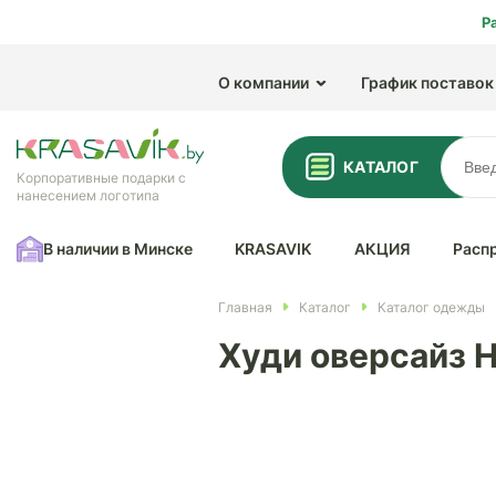
Р
О компании
График поставок
КАТАЛОГ
Корпоративные подарки с
нанесением логотипа
В наличии в Минске
KRASAVIK
АКЦИЯ
Расп
Главная
Каталог
Каталог одежды
Худи оверсайз H