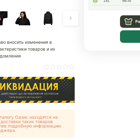
2XL
96.10
Ра
аво вносить изменения в
актеристики товаров и их
едомления
талогу Оазис находятся на
 доставки таких товаров
Более подробную информацию
еджера.