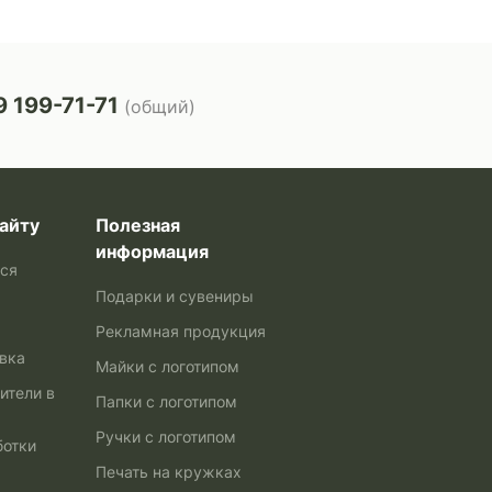
 199-71-71
(общий)
айту
Полезная
информация
ься
Подарки и сувениры
Рекламная продукция
авка
Майки с логотипом
ители в
Папки с логотипом
Ручки с логотипом
ботки
Печать на кружках