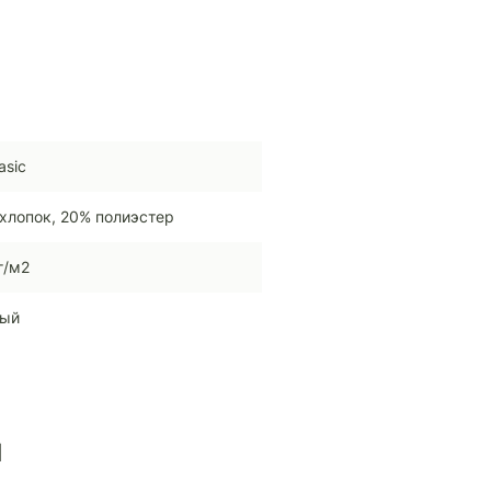
asic
хлопок, 20% полиэстер
г/м2
ный
ы