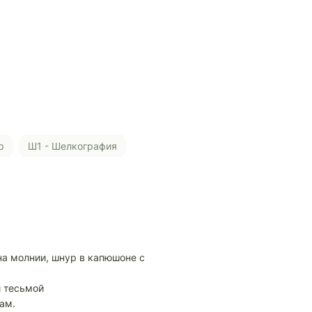
р
Ш1 - Шелкография
на молнии, шнур в капюшоне с
и тесьмой
ам.