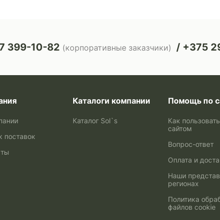
7 399-10-82
+375 29
(корпоративные заказчики)
ания
Каталоги компании
Помощь по с
пании
Каталог Sol`s
Как пользоват
сайтом
к поставок
Вопрос-ответ
кты
Оплата и дост
Наши представ
регионах
Политика обра
файлов cookie