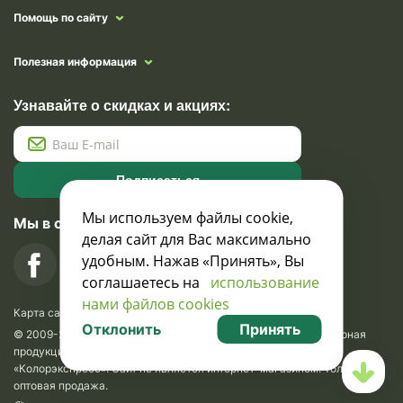
Помощь по сайту
Полезная информация
Узнавайте о скидках и акциях:
Подписаться
Мы используем файлы cookie,
Мы в социальных сетях
делая сайт для Вас максимально
удобным. Нажав «Принять», Вы
соглашаетесь на
использование
нами файлов cookies
Карта сайта
Отклонить
Принять
© 2009-2026 Krasavik.by. Сувениры оптом. Рекламно-сувенирная
продукция и сувениры с логотипом. УНН 100873745, ООО
«Колорэкспресс». Сайт не является интернет-магазином. Только
оптовая продажа.