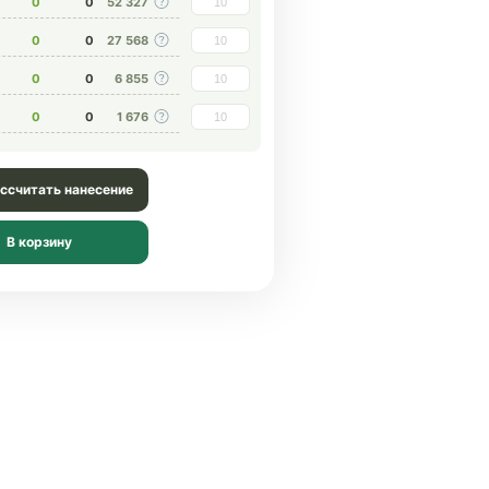
0
0
52 327
0
0
27 568
0
0
6 855
0
0
1 676
ссчитать нанесение
В корзину