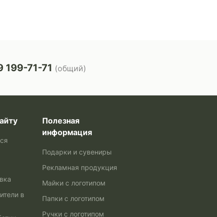
 199-71-71
(общий)
айту
Полезная
информация
ься
Подарки и сувениры
Рекламная продукция
авка
Майки с логотипом
ители в
Папки с логотипом
Ручки с логотипом