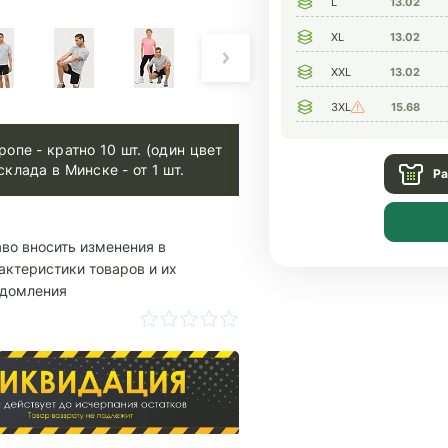
L
13.02
XL
13.02
XXL
13.02
3XL
15.68
ропе - кратно 10 шт. (один цвет
склада в Минске - от 1 шт.
Ра
аво вносить изменения в
актеристики товаров и их
едомления