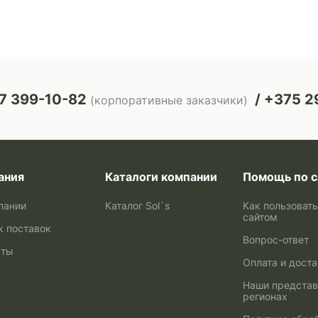
7 399-10-82
+375 29
(корпоративные заказчики)
ания
Каталоги компании
Помощь по с
пании
Каталог Sol`s
Как пользоват
сайтом
к поставок
Вопрос-ответ
кты
Оплата и дост
Наши представ
регионах