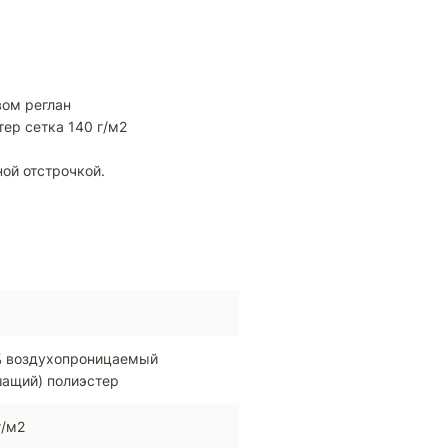
вом реглан
ер сетка 140 г/м2
ной отстрочкой.
 воздухопроницаемый
ащий) полиэстер
г/м2