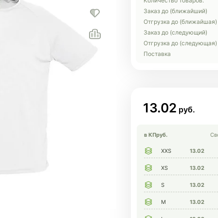
Количество товаров:
Заказ до (ближайший)
Отгрузка до (ближайшая)
Заказ до (следующий)
Отгрузка до (следующая)
Поставка
13.02
в КП
руб.
Св
XXS
13.02
XS
13.02
S
13.02
M
13.02