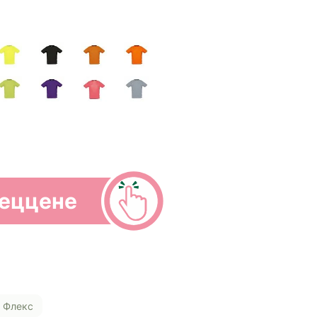
пеццене
Флекс