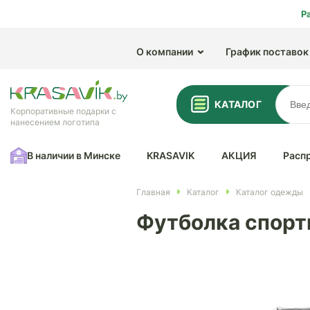
Р
О компании
График поставок
КАТАЛОГ
Корпоративные подарки с
нанесением логотипа
В наличии в Минске
KRASAVIK
АКЦИЯ
Расп
Главная
Каталог
Каталог одежды
Футболка спорт