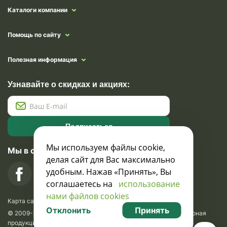
Каталоги компании
Помощь по сайту
Полезная информация
Узнавайте о скидках и акциях:
Подписаться
Мы используем файлы cookie,
Мы в социальных сетях
делая сайт для Вас максимально
удобным. Нажав «Принять», Вы
соглашаетесь на
использование
нами файлов cookies
Карта сайта
Отклонить
Принять
© 2009-2026 Krasavik.by. Сувениры оптом. Рекламно-сувенирная
продукция и сувениры с логотипом. УНН 100873745, ООО