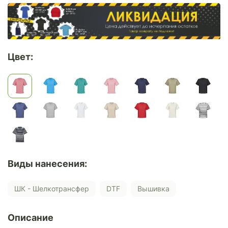
Цвет:
Виды нанесения:
ШК - Шелкотрансфер
DTF
Вышивка
Описание