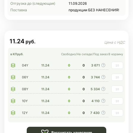
Отгрузка до (следующая)
11.09.2026
Поставка
продукции БЕЗ НАНЕСЕНИЯ!
11.24
в КП
руб.
Свободно
/
На складе
/
Под заказ
В корзину
04Y
11.24
0
0
3 671
06Y
11.24
0
0
3 744
08Y
11.24
0
0
5 334
10Y
11.24
0
0
4 110
12Y
11.24
0
0
7 430
Рассчитать нанесение