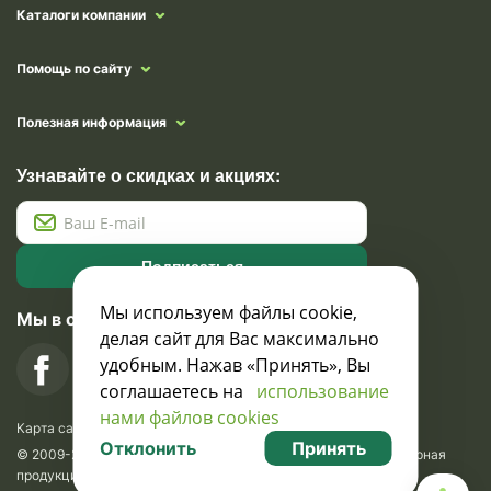
Каталоги компании
Помощь по сайту
Полезная информация
Узнавайте о скидках и акциях:
Подписаться
Мы используем файлы cookie,
Мы в социальных сетях
делая сайт для Вас максимально
удобным. Нажав «Принять», Вы
соглашаетесь на
использование
нами файлов cookies
Карта сайта
Отклонить
Принять
© 2009-2026 Krasavik.by. Сувениры оптом. Рекламно-сувенирная
продукция и сувениры с логотипом. УНН 100873745, ООО