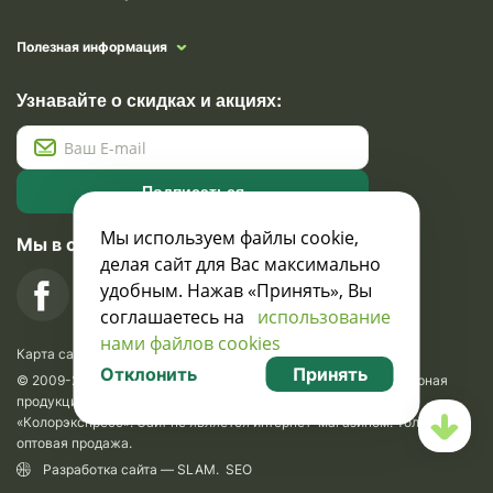
Полезная информация
Узнавайте о скидках и акциях:
Подписаться
Мы используем файлы cookie,
Мы в социальных сетях
делая сайт для Вас максимально
удобным. Нажав «Принять», Вы
соглашаетесь на
использование
нами файлов cookies
Карта сайта
Отклонить
Принять
© 2009-2026 Krasavik.by. Сувениры оптом. Рекламно-сувенирная
продукция и сувениры с логотипом. УНН 100873745, ООО
«Колорэкспресс». Сайт не является интернет-магазином. Только
оптовая продажа.
Разработка сайта —
SLAM
.
SEO