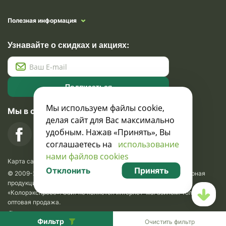
Полезная информация
Узнавайте о скидках и акциях:
Подписаться
Мы используем файлы cookie,
Мы в социальных сетях
делая сайт для Вас максимально
удобным. Нажав «Принять», Вы
соглашаетесь на
использование
нами файлов cookies
Карта сайта
Отклонить
Принять
© 2009-2026 Krasavik.by. Сувениры оптом. Рекламно-сувенирная
продукция и сувениры с логотипом. УНН 100873745, ООО
«Колорэкспресс». Сайт не является интернет-магазином. Только
оптовая продажа.
Разработка сайта —
SLAM
.
SEO
Фильтр
Очистить фильтр