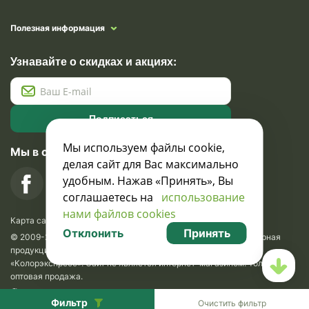
Полезная информация
Узнавайте о скидках и акциях:
Подписаться
Мы используем файлы cookie,
Мы в социальных сетях
делая сайт для Вас максимально
удобным. Нажав «Принять», Вы
соглашаетесь на
использование
нами файлов cookies
Карта сайта
Отклонить
Принять
© 2009-2026 Krasavik.by. Сувениры оптом. Рекламно-сувенирная
продукция и сувениры с логотипом. УНН 100873745, ООО
«Колорэкспресс». Сайт не является интернет-магазином. Только
оптовая продажа.
Разработка сайта —
SLAM
.
SEO
Фильтр
Очистить фильтр