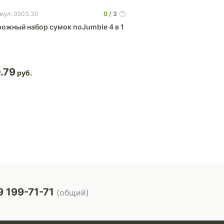
0
3
икул: 3503.30
Артикул: 120115
ожный набор сумок noJumble 4 в 1
Сумка дорожная на
«Vancouver»
.79
368.09
 199-71-71
(общий)