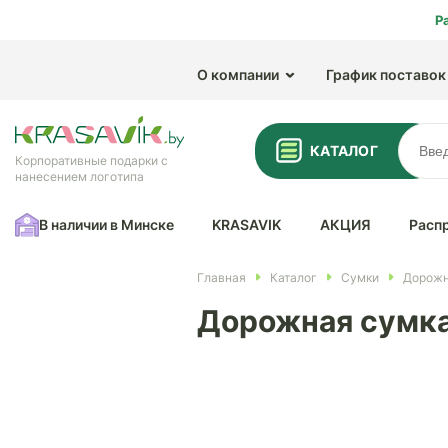
Р
О компании
График поставок
КАТАЛОГ
Корпоративные подарки с
нанесением логотипа
В наличии в Минске
KRASAVIK
АКЦИЯ
Расп
Главная
Каталог
Сумки
Дорожн
Дорожная сумка