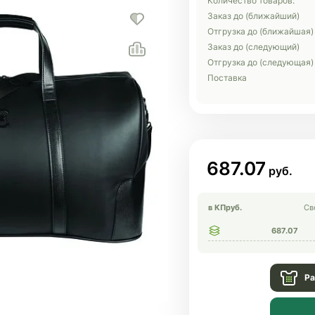
Количество товаров:
Заказ до (ближайший)
Отгрузка до (ближайшая)
Заказ до (следующий)
Отгрузка до (следующая)
Поставка
687.07
в КП
руб.
Св
687.07
Ра