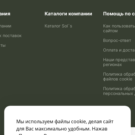
ания
Каталоги компании
Помощь по с
пании
Каталог Sol`s
Как пользоват
сайтом
к поставок
Вопрос-ответ
кты
Оплата и дост
Наши представ
регионах
Политика обра
файлов cookie
Политика обра
персональных
Мы используем файлы cookie, делая сайт
для Вас максимально удобным. Нажав
Узнавайте о скидках