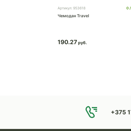
0
3
0
Артикул: 953618
 роликах
Чемодан Travel
190.27
+375 1