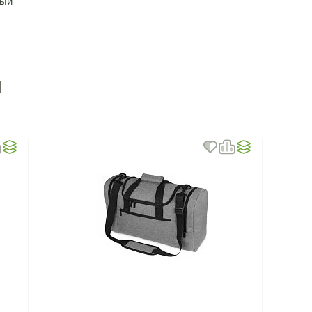
ный
ы