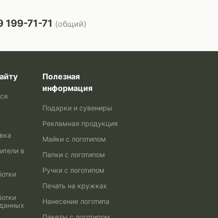
 199-71-71
(общий)
айту
Полезная
информация
ься
Подарки и сувениры
Рекламная продукция
авка
Майки с логотипом
ители в
Папки с логотипом
Ручки с логотипом
ботки
Печать на кружках
ботки
Нанесение логотипа
 данных
Пакеты с логотипом