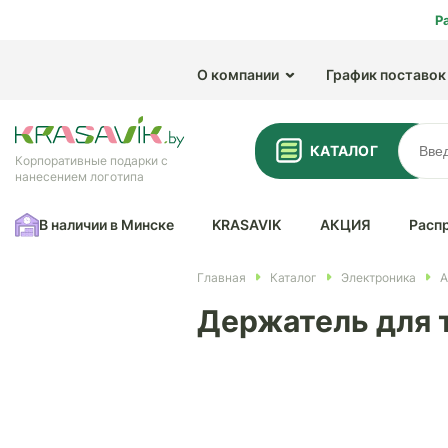
Р
О компании
График поставок
КАТАЛОГ
Корпоративные подарки с
нанесением логотипа
В наличии в Минске
KRASAVIK
АКЦИЯ
Расп
Главная
Каталог
Электроника
А
Держатель для 