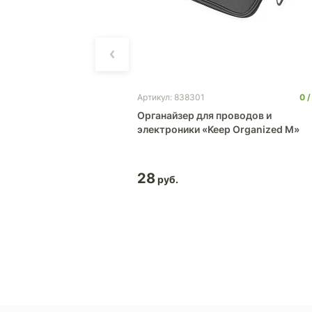
0
3 471
0
Артикул: 838301
«iRing»
Органайзер для проводов и
электроники «Keep Organized M»
28