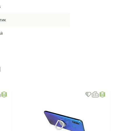
s
тик
ый
ы