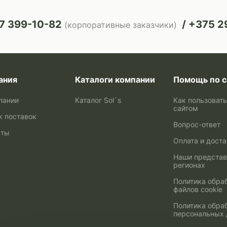
7 399-10-82
+375 29
(корпоративные заказчики)
ания
Каталоги компании
Помощь по с
пании
Каталог Sol`s
Как пользоват
сайтом
к поставок
Вопрос-ответ
кты
Оплата и дост
Наши представ
регионах
Политика обра
файлов cookie
Политика обра
персональных