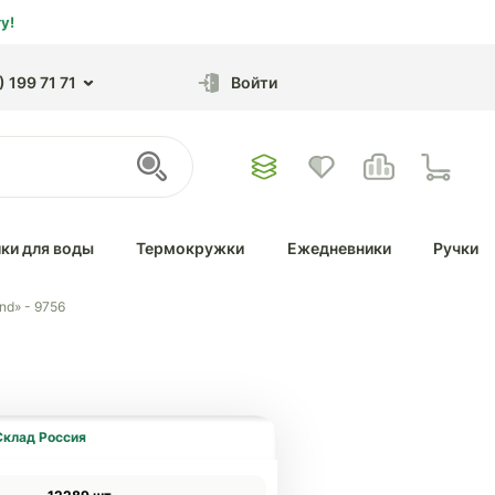
у!
 199 71 71
Войти
ки для воды
Термокружки
Ежедневники
Ручки
nd» - 9756
Склад Россия