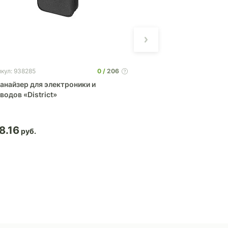
0
206
кул: 938285
Артикул: 832600
анайзер для электроники и
Кольцо-подставка 
водов «District»
8.16
5.36