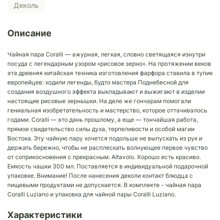
Деколь
Описание
Чайная пара Coralli — ажурная, легкая, словно светящаяся изнутри
посуда с легендарным узором «рисовое зерно». На протяжении веков
эта древняя китайская техника изготовления фарфора ставила в тупик
европейцев: ходили легенды, будто мастера Поднебесной для
создания воздушного эффекта выкладывают и выжигают в изделии
настоящие рисовые зернышки. На деле же гончарам помогали
гениальная изобретательность и мастерство, которое оттачивалось
годами. Coralli — это дань прошлому, а еще — тончайшая работа,
прямое свидетельство силы духа, терпеливости и особой магии
Востока. Эту чайную пару хочется подольше не выпускать из рук и
держать бережно, чтобы не расплескать волнующее первое чувство
от соприкосновения с прекрасным. Altavolo. Хорошо есть красиво.
Емкость чашки 300 мл. Поставляется в индивидуальной подарочной
упаковке. Внимание! После нанесения деколи контакт блюдца с
пищевыми продуктами не допускается. В комплекте - чайная пара
Coralli Luziano и упаковка для чайной пары Coralli Luziano.
Характеристики