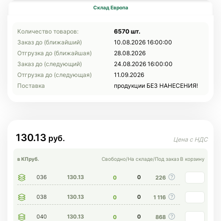
Склад Европа
Количество товаров:
6570 шт.
Заказ до (ближайший)
10.08.2026 16:00:00
Отгрузка до (ближайшая)
28.08.2026
Заказ до (следующий)
24.08.2026 16:00:00
Отгрузка до (следующая)
11.09.2026
Поставка
продукции БЕЗ НАНЕСЕНИЯ!
130.13
в КП
руб.
Свободно
/
На складе
/
Под заказ
В корзину
036
130.13
0
0
226
038
130.13
0
0
1 116
040
130.13
0
0
868