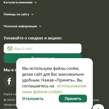
Каталоги компании
Помощь по сайту
Полезная информация
Узнавайте о скидках и акциях:
Подписаться
Мы используем файлы cookie,
Мы в социальных сетях
делая сайт для Вас максимально
удобным. Нажав «Принять», Вы
соглашаетесь на
использование
нами файлов cookies
Карта сайта
Отклонить
Принять
© 2009-2026 Krasavik.by. Сувениры оптом. Рекламно-сувенирная
продукция и сувениры с логотипом. УНН 100873745, ООО