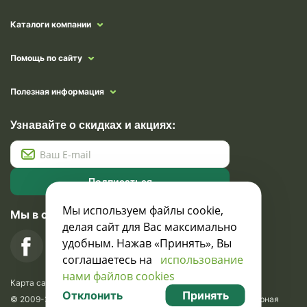
Каталоги компании
Помощь по сайту
Полезная информация
Узнавайте о скидках и акциях:
Подписаться
Мы используем файлы cookie,
Мы в социальных сетях
делая сайт для Вас максимально
удобным. Нажав «Принять», Вы
соглашаетесь на
использование
нами файлов cookies
Карта сайта
Отклонить
Принять
© 2009-2026 Krasavik.by. Сувениры оптом. Рекламно-сувенирная