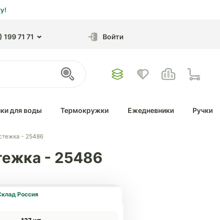
у!
 199 71 71
Войти
ки для воды
Термокружки
Ежедневники
Ручки
стежка - 25486
тежка - 25486
Склад Россия