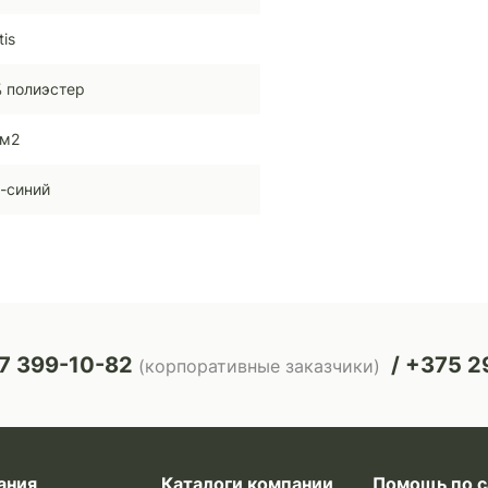
tis
 полиэстер
/м2
-синий
7 399-10-82
+375 29
(корпоративные заказчики)
ания
Каталоги компании
Помощь по с