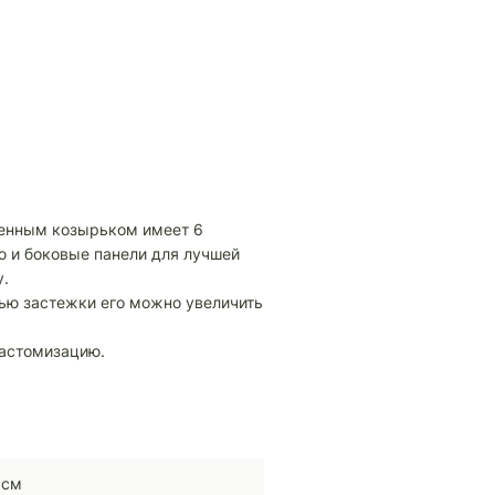
ченным козырьком имеет 6
 и боковые панели для лучшей
у.
щью застежки его можно увеличить
кастомизацию.
 см