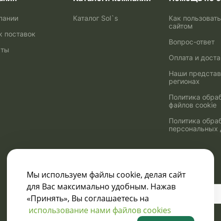
пании
Каталог Sol`s
Как пользоват
сайтом
к поставок
Вопрос-ответ
кты
Оплата и дост
Наши представ
регионах
Политика обра
файлов cookie
Политика обра
персональных
Мы используем файлы cookie, делая сайт
для Вас максимально удобным. Нажав
Узнавайте о скидках
«Принять», Вы соглашаетесь на
и акциях:
использование нами файлов cookies