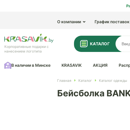
Р
О компании
График поставок
КАТАЛОГ
Корпоративные подарки с
нанесением логотипа
В наличии в Минске
KRASAVIK
АКЦИЯ
Расп
Главная
Каталог
Каталог одежды
Бейсболка BANK,