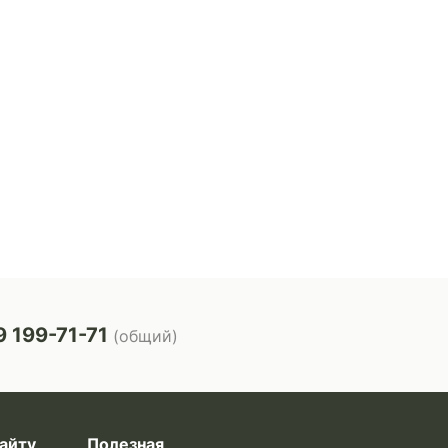
 199-71-71
(общий)
айту
Полезная