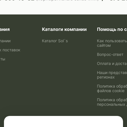
ания
Каталоги компании
Помощь по с
пании
Каталог Sol`s
Как пользоват
сайтом
к поставок
Вопрос-ответ
кты
Оплата и дост
Наши представ
регионах
Политика обра
файлов cookie
Политика обра
персональных