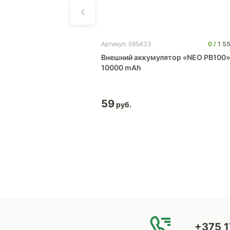
0
221
0
1 5
Артикул: 595433
ор Pebble 5200
Внешний аккумулятор «NEO PB100»
10000 mAh
59
+375 1