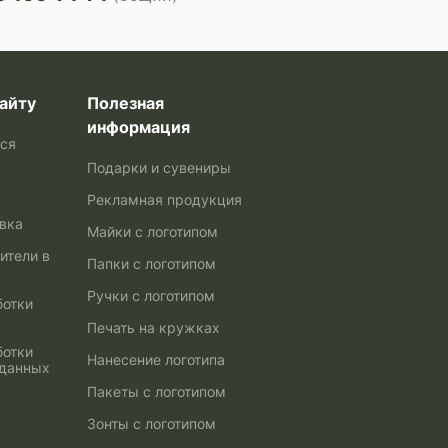
айту
Полезная
информация
ься
Подарки и сувениры
Рекламная продукция
авка
Майки с логотипом
ители в
Папки с логотипом
Ручки с логотипом
ботки
Печать на кружках
ботки
Нанесение логотипа
 данных
Пакеты с логотипом
Зонты с логотипом