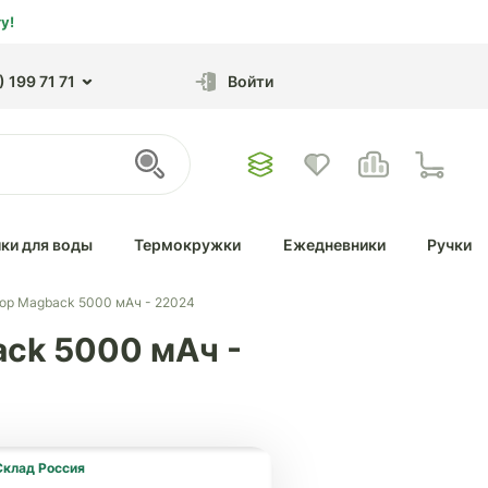
у!
 199 71 71
Войти
ки для воды
Термокружки
Ежедневники
Ручки
ор Magback 5000 мАч - 22024
ck 5000 мАч -
Склад Россия