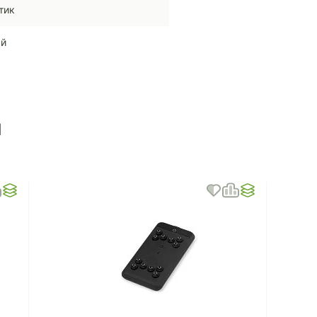
тик
ый
ы