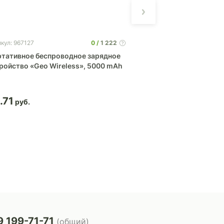
0
1 222
кул: 967127
Артикул: 5924
тативное беспроводное зарядное
Портативное заряд
ройство «Geo Wireless», 5000 mAh
(power bank) Basis
.71
19.41
 199-71-71
(общий)