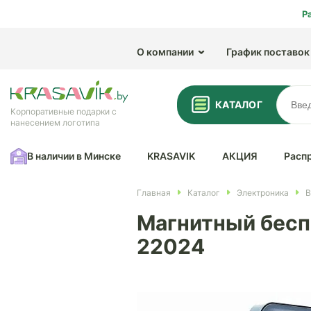
Р
О компании
График поставок
КАТАЛОГ
Корпоративные подарки с
нанесением логотипа
В наличии в Минске
KRASAVIK
АКЦИЯ
Расп
Главная
Каталог
Электроника
В
Магнитный бесп
22024