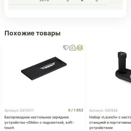
20.79
0
0
0
Похожие товары
0
1 652
Артикул: 5910917
Артикул: 590948
Беспроводное настольное зарядное
Набор «Launch» с наст
устройство «Glide» с подсветкой, soft-
станцией и портативн
touch
устройством