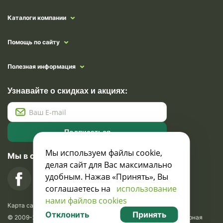
Каталоги компании
Помощь по сайту
Полезная информация
Узнавайте о скидках и акциях:
Подписаться
Мы используем файлы cookie,
Мы в социальных сетях
делая сайт для Вас максимально
удобным. Нажав «Принять», Вы
соглашаетесь на
использование
нами файлов cookies
Карта сайта
Отклонить
Принять
© 2009-2026 Krasavik.by. Сувениры оптом. Рекламно-сувенирная