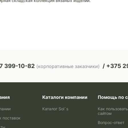
рная складская коллекция вязаных изделий.
7 399-10-82
+375 29
(корпоративные заказчики)
ания
Каталоги компании
Помощь по с
пании
Каталог Sol`s
Как пользоват
сайтом
к поставок
Вопрос-ответ
кты