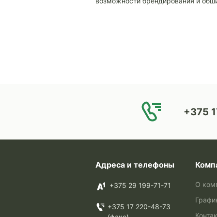
возможности брендирования и обши
+375 1
Адреса и телефоны
Комп
О ком
+375 29 199-71-71
Графи
+375 17 220-48-73
Конта
(факс)