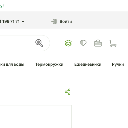
у!
 199 71 71
Войти
ки для воды
Термокружки
Ежедневники
Ручки