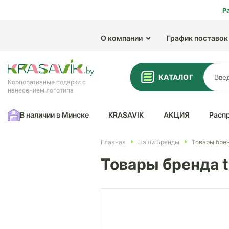
Р
О компании
График поставок
КАТАЛОГ
Корпоративные подарки с
нанесением логотипа
В наличии в Минске
KRASAVIK
АКЦИЯ
Расп
Главная
Наши Бренды
Товары брен
Товары бренда t