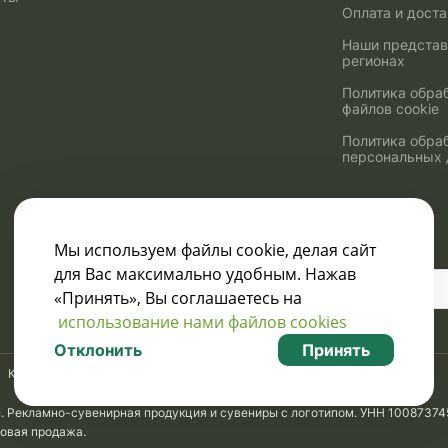
Оплата и дост
Наши представ
регионах
Политика обра
файлов cookie
Политика обра
персональных
Мы используем файлы cookie, делая сайт
для Вас максимально удобным. Нажав
Узнавайте о скидках
«Принять», Вы соглашаетесь на
и акциях:
использование нами файлов cookies
Отклонить
Принять
Карта сайта
м. Рекламно-сувенирная продукция и сувениры с логотипом. УНН 10087374
товая продажа.