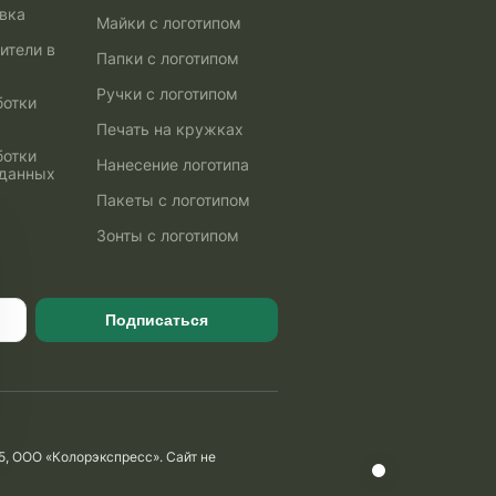
авка
Майки с логотипом
ители в
Папки с логотипом
Ручки с логотипом
ботки
Печать на кружках
ботки
Нанесение логотипа
 данных
Пакеты с логотипом
Зонты с логотипом
Подписаться
5, ООО «Колорэкспресс». Сайт не