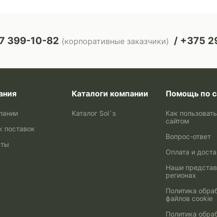
7 399-10-82
+375 29
(корпоративные заказчики)
ания
Каталоги компании
Помощь по с
пании
Каталог Sol`s
Как пользоват
сайтом
к поставок
Вопрос-ответ
кты
Оплата и дост
Наши представ
регионах
Политика обра
файлов cookie
Политика обра