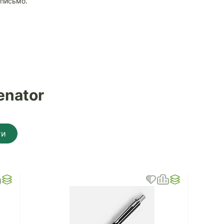
 письмо.
enator
ти