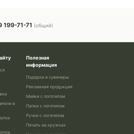
 199-71-71
(общий)
айту
Полезная
информация
ься
Подарки и сувениры
Рекламная продукция
авка
Майки с логотипом
ители в
Папки с логотипом
Ручки с логотипом
ботки
Печать на кружках
ботки