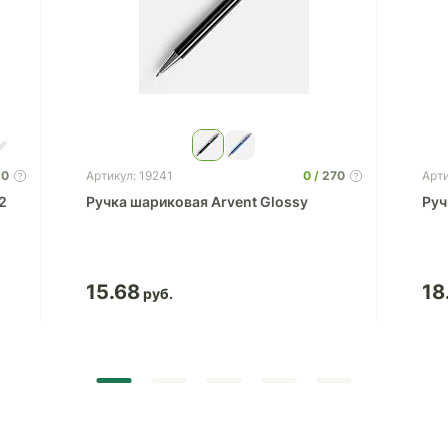
0
0
270
Артикул: 19241
Арти
2
Ручка шариковая Arvent Glossy
Руч
15.68
18