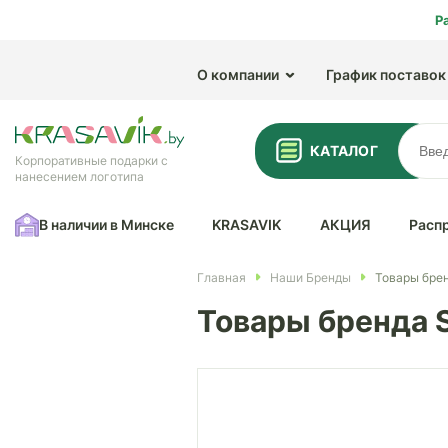
Р
О компании
График поставок
КАТАЛОГ
Корпоративные подарки с
нанесением логотипа
В наличии в Минске
KRASAVIK
АКЦИЯ
Расп
Главная
Наши Бренды
Товары брен
Товары бренда 