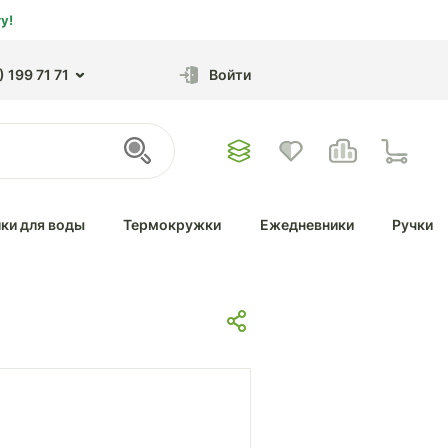
у!
 199 71 71
Войти
ки для воды
Термокружки
Ежедневники
Ручки