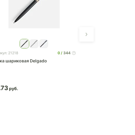
0
344
кул: 21218
Артикул: 12915
ка шариковая Delgado
Ручка шариковая Li
.73
4.46