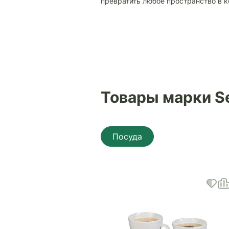
превратить любое пространство в к
Товары марки S
Посуда