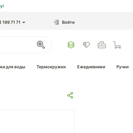
у!
 199 71 71
Войти
ки для воды
Термокружки
Ежедневники
Ручки