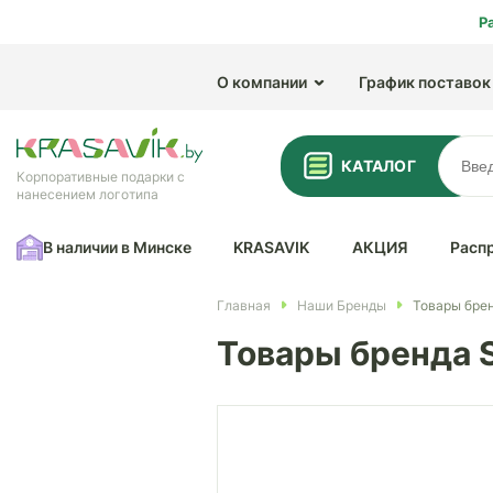
Р
О компании
График поставок
КАТАЛОГ
Корпоративные подарки с
нанесением логотипа
В наличии в Минске
KRASAVIK
АКЦИЯ
Расп
Главная
Наши Бренды
Товары бре
Товары бренда 