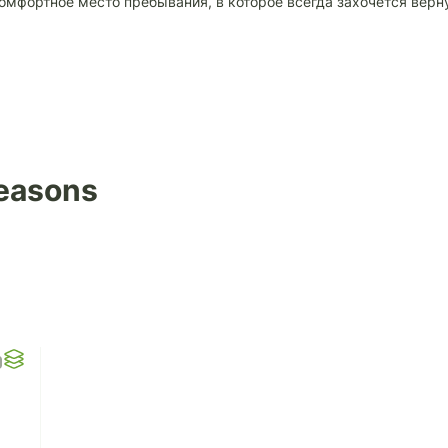
омфортное место пребывания, в которое всегда захочется верн
easons