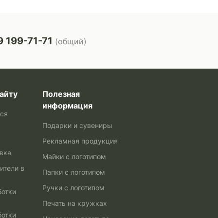
 199-71-71
(общий)
айту
Полезная
информация
ься
Подарки и сувениры
Рекламная продукция
авка
Майки с логотипом
ители в
Папки с логотипом
Ручки с логотипом
ботки
Печать на кружках
ботки