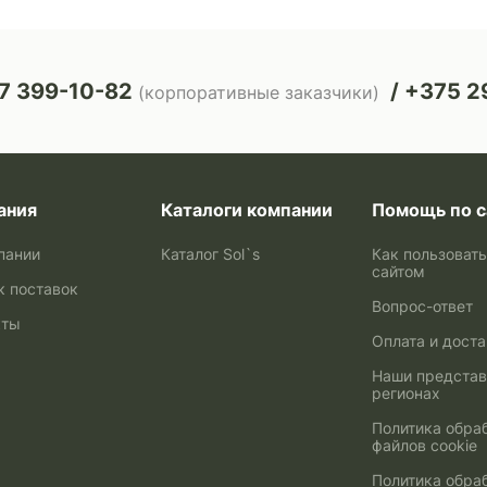
7 399-10-82
+375 29
(корпоративные заказчики)
ания
Каталоги компании
Помощь по с
пании
Каталог Sol`s
Как пользоват
сайтом
к поставок
Вопрос-ответ
кты
Оплата и дост
Наши представ
регионах
Политика обра
файлов cookie
Политика обра