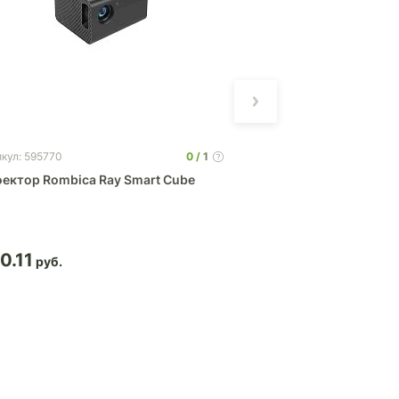
0
1
кул: 595770
Артикул: 595327
ектор Rombica Ray Smart Cube
Кабель Rombica DI
0.11
24.63