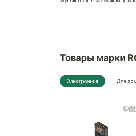
акустика станет источником вдохно
Товары марки 
Электроника
Для до