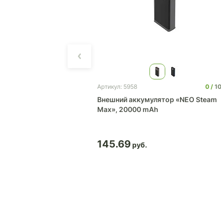
0
21
0
1
Артикул: 5958
ь Rombica Farel
Внешний аккумулятор «NEO Steam
Max», 20000 mAh
145.69