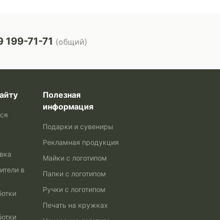
 199-71-71
(общий)
айту
Полезная
информация
ься
Подарки и сувениры
Рекламная продукция
авка
Майки с логотипом
ители в
Папки с логотипом
Ручки с логотипом
ботки
Печать на кружках
ботки