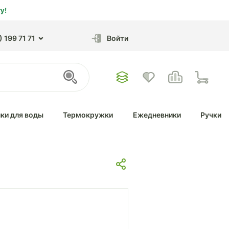
у!
 199 71 71
Войти
ки для воды
Термокружки
Ежедневники
Ручки