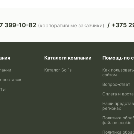
7 399-10-82
+375 29
(корпоративные заказчики)
ания
Каталоги компании
Помощь по с
пании
Каталог Sol`s
Как пользоват
сайтом
к поставок
Вопрос-ответ
кты
Оплата и дост
Наши представ
регионах
Политика обра
файлов cookie
Политика обра