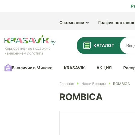
Р
О компании
График поставок
КАТАЛОГ
Корпоративные подарки с
нанесением логотипа
В наличии в Минске
KRASAVIK
АКЦИЯ
Расп
Главная
Наши Бренды
ROMBICA
ROMBICA