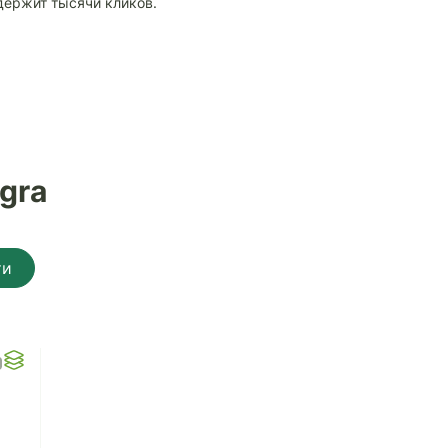
держит тысячи кликов.
gra
ти