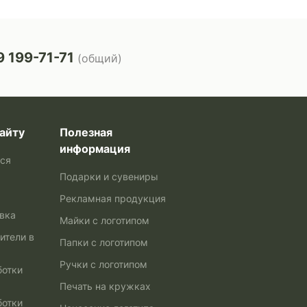
 199-71-71
(общий)
айту
Полезная
информация
ься
Подарки и сувениры
Рекламная продукция
авка
Майки с логотипом
ители в
Папки с логотипом
Ручки с логотипом
ботки
Печать на кружках
ботки