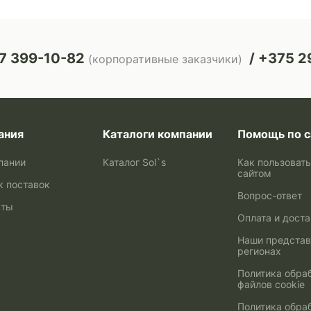
7 399-10-82
+375 29
(корпоративные заказчики)
ания
Каталоги компании
Помощь по с
пании
Каталог Sol`s
Как пользоват
сайтом
к поставок
Вопрос-ответ
кты
Оплата и дост
Наши представ
регионах
Политика обра
файлов cookie
Политика обра