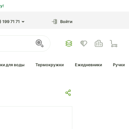
у!
 199 71 71
Войти
ки для воды
Термокружки
Ежедневники
Ручки