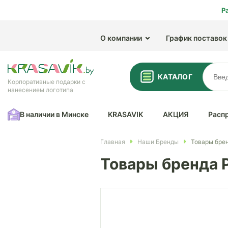
Р
О компании
График поставок
КАТАЛОГ
Корпоративные подарки с
нанесением логотипа
В наличии в Минске
KRASAVIK
АКЦИЯ
Расп
Главная
Наши Бренды
Товары брен
Товары бренда P