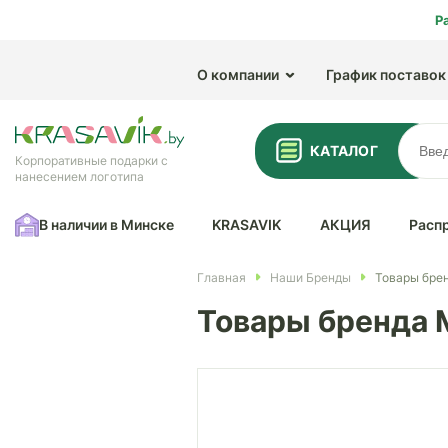
Р
О компании
График поставок
КАТАЛОГ
Корпоративные подарки с
нанесением логотипа
В наличии в Минске
KRASAVIK
АКЦИЯ
Расп
Главная
Наши Бренды
Товары брен
Товары бренда 