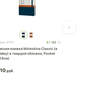
0
192
кул: 67511
Артикул: 60511
исная книжка Moleskine Classic (в
Записная книжка Mo
ейку) в твердой обложке, Pocket
линейку) в твердой
14см)
(9x14см)
.10
41