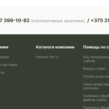
7 399-10-82
+375 29
(корпоративные заказчики)
ания
Каталоги компании
Помощь по с
пании
Каталог Sol`s
Как пользоват
сайтом
к поставок
Вопрос-ответ
кты
Оплата и дост
Наши представ
регионах
Политика обра
файлов cookie
Политика обра