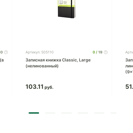
0
0
19
Артикул: 505110
Арти
(в
Записная книжка Classic, Large
Зап
(нелинованный)
лин
(9x
103.11
51