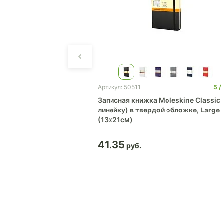
0
55
5
Артикул: 50511
ssic Soft, Large (в
Записная книжка Moleskine Classic 
линейку) в твердой обложке, Large
(13х21см)
41.35