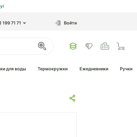
у!
 199 71 71
Войти
ки для воды
Термокружки
Ежедневники
Ручки