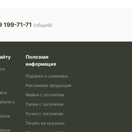
 199-71-71
(общий)
айту
Полезная
информация
ься
Подарки и сувениры
Рекламная продукция
авка
Майки с логотипом
ители в
Папки с логотипом
Ручки с логотипом
ботки
Печать на кружках
ботки