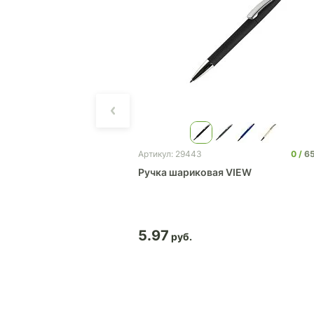
0
0
0
6
Артикул: 29443
LOW PURE с белым
Ручка шариковая VIEW
5.97