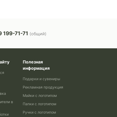
 199-71-71
(общий)
айту
Полезная
информация
ься
Подарки и сувениры
Рекламная продукция
авка
Майки с логотипом
ители в
Папки с логотипом
Ручки с логотипом
ботки