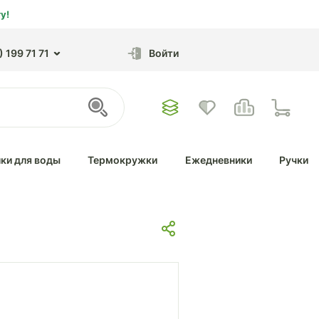
у!
 199 71 71
Войти
ки для воды
Термокружки
Ежедневники
Ручки