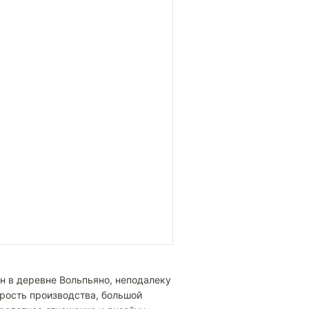
 в деревне Вольпьяно, неподалеку
орость производства, большой