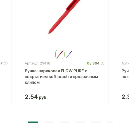
57
0
304
Артикул: 29418
Арти
Ручка шариковая FLOW PURE c
Руч
покрытием soft touch и прозрачным
по
клипом
2.54
2.