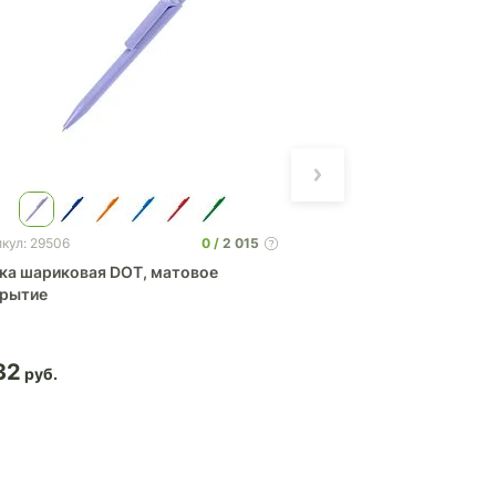
0
2 015
кул: 29506
Артикул: 29491
ка шариковая DOT, матовое
Ручка шариковая P
крытие
32
1.44