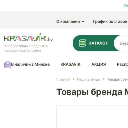
Р
О компании
График поставок
КАТАЛОГ
Корпоративные подарки с
нанесением логотипа
В наличии в Минске
KRASAVIK
АКЦИЯ
Расп
Главная
Наши Бренды
Товары бре
Товары бренда