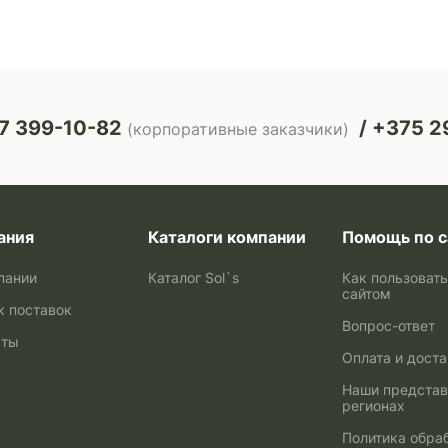
7 399-10-82
+375 29
(корпоративные заказчики)
ания
Каталоги компании
Помощь по с
пании
Каталог Sol`s
Как пользоват
сайтом
к поставок
Вопрос-ответ
кты
Оплата и дост
Наши представ
регионах
Политика обра