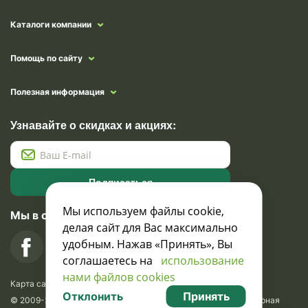
Каталоги компании
Помощь по сайту
Полезная информация
Узнавайте о скидках и акциях:
Подписаться
Мы используем файлы cookie,
Мы в социальных сетях
делая сайт для Вас максимально
удобным. Нажав «Принять», Вы
соглашаетесь на
использование
нами файлов cookies
Карта сайта
Отклонить
Принять
© 2009-2026 Krasavik.by. Сувениры оптом. Рекламно-сувенирная