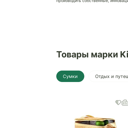
производить собственные, инновац
Товары марки Ki
Сумки
Отдых и путе