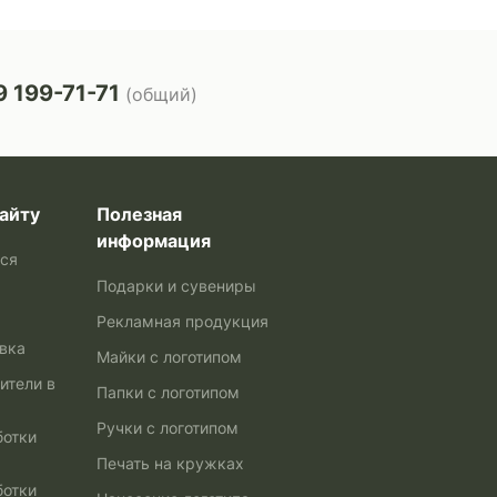
 199-71-71
(общий)
айту
Полезная
информация
ься
Подарки и сувениры
Рекламная продукция
авка
Майки с логотипом
ители в
Папки с логотипом
Ручки с логотипом
ботки
Печать на кружках
ботки