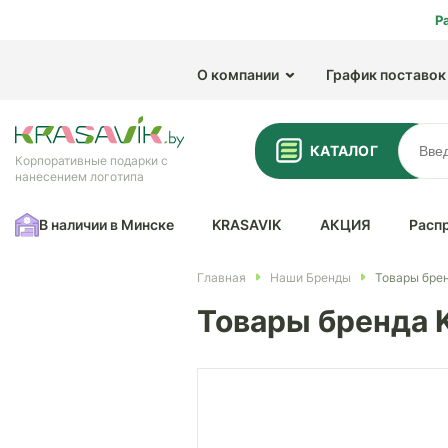
Р
О компании
График поставок
КАТАЛОГ
Корпоративные подарки с
нанесением логотипа
В наличии в Минске
KRASAVIK
АКЦИЯ
Расп
Главная
Наши Бренды
Товары брен
Товары бренда K