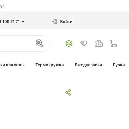
у!
 199 71 71
Войти
ки для воды
Термокружки
Ежедневники
Ручки