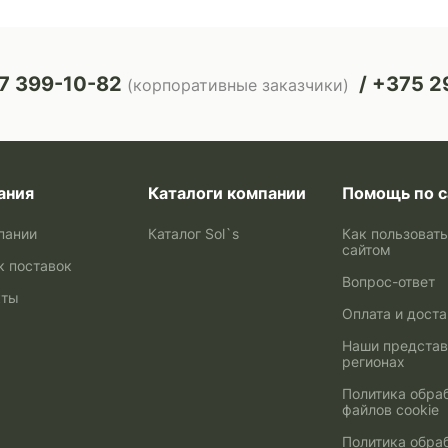
7 399-10-82
+375 29
(корпоративные заказчики)
ания
Каталоги компании
Помощь по с
пании
Каталог Sol`s
Как пользоват
сайтом
к поставок
Вопрос-ответ
кты
Оплата и дост
Наши представ
регионах
Политика обра
файлов cookie
Политика обра