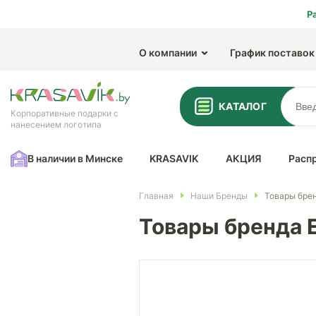
Р
О компании
График поставок
КАТАЛОГ
Корпоративные подарки с
нанесением логотипа
В наличии в Минске
KRASAVIK
АКЦИЯ
Расп
Главная
Наши Бренды
Товары брен
Товары бренда E