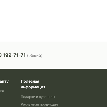
 199-71-71
(общий)
айту
Полезная
информация
ься
Подарки и сувениры
Рекламная продукция