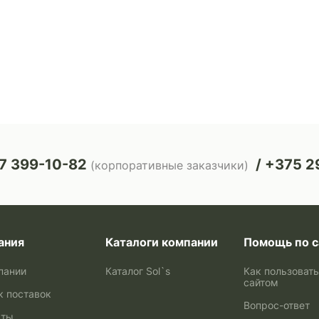
7 399-10-82
+375 29
(корпоративные заказчики)
ания
Каталоги компании
Помощь по с
пании
Каталог Sol`s
Как пользоват
сайтом
к поставок
Вопрос-ответ
кты