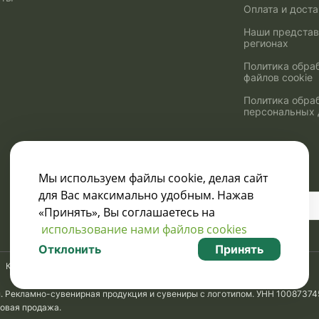
Оплата и дост
Наши представ
регионах
Политика обра
файлов cookie
Политика обра
персональных
Мы используем файлы cookie, делая сайт
для Вас максимально удобным. Нажав
Узнавайте о скидках
«Принять», Вы соглашаетесь на
и акциях:
использование нами файлов cookies
Отклонить
Принять
Карта сайта
м. Рекламно-сувенирная продукция и сувениры с логотипом. УНН 10087374
товая продажа.