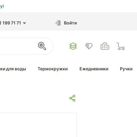
у!
 199 71 71
Войти
ки для воды
Термокружки
Ежедневники
Ручки