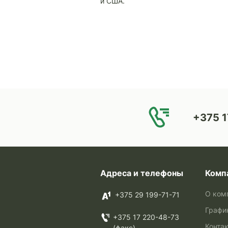
и США.
+375 1
Адреса и телефоны
Комп
О ком
+375 29 199-71-71
Графи
+375 17 220-48-73
Конта
(факс)