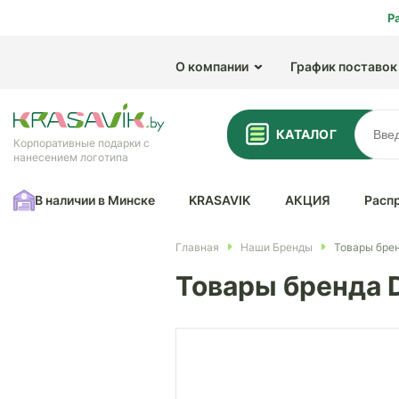
Р
О компании
График поставок
КАТАЛОГ
Корпоративные подарки с
нанесением логотипа
В наличии в Минске
KRASAVIK
АКЦИЯ
Расп
Главная
Наши Бренды
Товары бре
Товары бренда