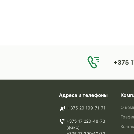
+375 1
Адреса и телефоны
Комп
О ком
+375 29 199-71-71
Графи
+375 17 220-48-73
Конта
(факс)
+375 17 399-10-82