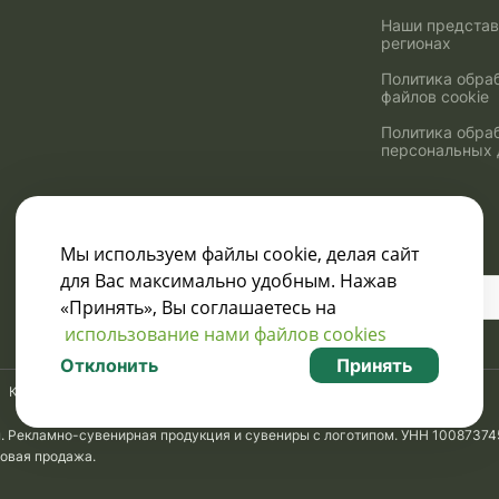
Наши представ
регионах
Политика обра
файлов cookie
Политика обра
персональных
Мы используем файлы cookie, делая сайт
для Вас максимально удобным. Нажав
Узнавайте о скидках
«Принять», Вы соглашаетесь на
и акциях:
использование нами файлов cookies
Отклонить
Принять
Карта сайта
м. Рекламно-сувенирная продукция и сувениры с логотипом. УНН 10087374
товая продажа.