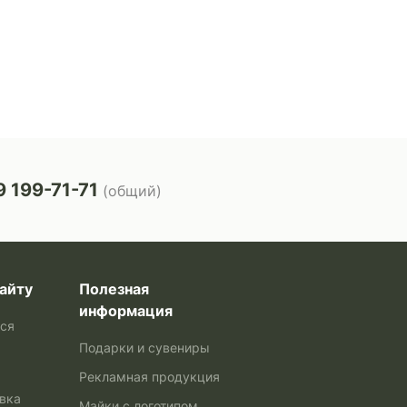
 199-71-71
(общий)
айту
Полезная
информация
ься
Подарки и сувениры
Рекламная продукция
авка
Майки с логотипом