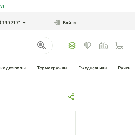
у!
 199 71 71
Войти
ки для воды
Термокружки
Ежедневники
Ручки