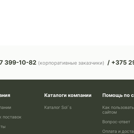
7 399-10-82
+375 29
(корпоративные заказчики)
ания
Каталоги компании
Помощь по с
пании
Каталог Sol`s
Как пользоват
сайтом
к поставок
Вопрос-ответ
кты
Оплата и дост