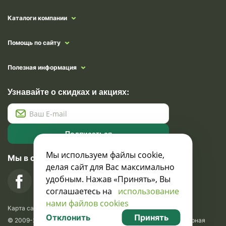
Каталоги компании
Помощь по сайту
Полезная информация
Узнавайте о скидках и акциях:
Подписаться
Мы используем файлы cookie,
Мы в социальных сетях
делая сайт для Вас максимально
удобным. Нажав «Принять», Вы
соглашаетесь на
использование
нами файлов cookies
Карта сайта
Отклонить
Принять
© 2009-2026 Krasavik.by. Сувениры оптом. Рекламно-сувенирная