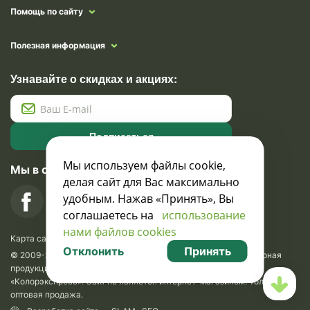
Помощь по сайту
Полезная информация
Узнавайте о скидках и акциях:
Подписаться
Мы используем файлы cookie,
Мы в социальных сетях
делая сайт для Вас максимально
удобным. Нажав «Принять», Вы
соглашаетесь на
использование
нами файлов cookies
Карта сайта
Отклонить
Принять
© 2009-2026 Krasavik.by. Сувениры оптом. Рекламно-сувенирная
продукция и сувениры с логотипом. УНН 100873745, ООО
«Колорэкспресс». Сайт не является интернет-магазином. Только
оптовая продажа.