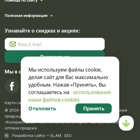
Помощь по сайту
Полезная информация
Узнавайте о скидках и акциях:
Подписаться
Мы используем файлы cookie,
Мы в социальных сетях
делая сайт для Вас максимально
удобным. Нажав «Принять», Вы
соглашаетесь на
использование
нами файлов cookies
Карта сайта
Отклонить
Принять
© 2009-2026 Krasavik.by. Сувениры оптом. Рекламно-сувенирная
продукция и сувениры с логотипом. УНН 100873745, ООО
«Колорэкспресс». Сайт не является интернет-магазином. Только
оптовая продажа.
Разработка сайта —
SLAM
.
SEO